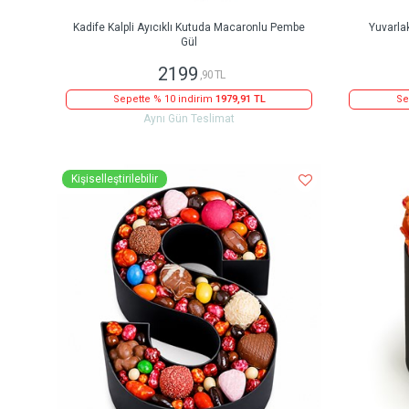
Kadife Kalpli Ayıcıklı Kutuda Macaronlu Pembe
Yuvarla
Gül
2199
,90 TL
Sepette % 10 indirim
1979,91 TL
Se
Aynı Gün Teslimat
Kişiselleştirilebilir