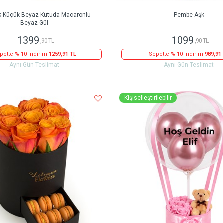
k Küçük Beyaz Kutuda Macaronlu
Pembe Aşk
Beyaz Gül
1399
1099
,90 TL
,90 TL
pette % 10 indirim
1259,91 TL
Sepette % 10 indirim
989,91
Aynı Gün Teslimat
Aynı Gün Teslimat
Kişiselleştirilebilir