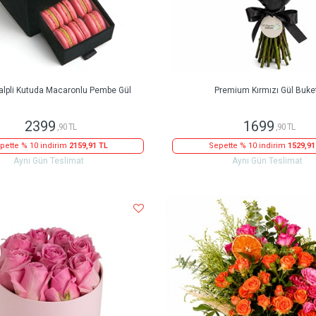
alpli Kutuda Macaronlu Pembe Gül
Premium Kırmızı Gül Buke
2399
1699
,90 TL
,90 TL
pette % 10 indirim
2159,91 TL
Sepette % 10 indirim
1529,91
Aynı Gün Teslimat
Aynı Gün Teslimat