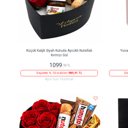
Küçük Kalpli Siyah Kutuda Ayıcıklı Nutellalı
Yuva
Kırmızı Gül
1099
,90 TL
Sepette % 10 indirim
989,91 TL
Se
Aynı Gün Teslimat