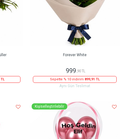
ller
Forever White
999
,90 TL
 TL
Sepette % 10 indirim
899,91 TL
Aynı Gün Teslimat
Kişiselleştirilebilir