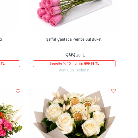
ti
Şeffaf Çantada Pembe Gül Buketi
999
,90 TL
 TL
Sepette % 10 indirim
899,91 TL
Aynı Gün Teslimat