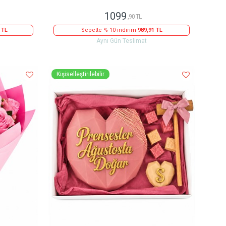
1099
,90 TL
 TL
Sepette % 10 indirim
989,91 TL
Aynı Gün Teslimat
Kişiselleştirilebilir