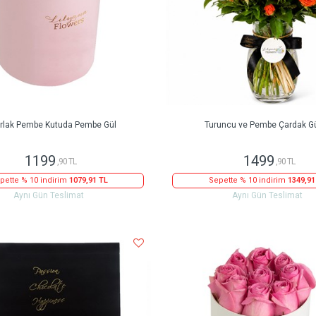
rlak Pembe Kutuda Pembe Gül
Turuncu ve Pembe Çardak Gü
1199
1499
,90 TL
,90 TL
pette % 10 indirim
1079,91 TL
Sepette % 10 indirim
1349,91
Aynı Gün Teslimat
Aynı Gün Teslimat