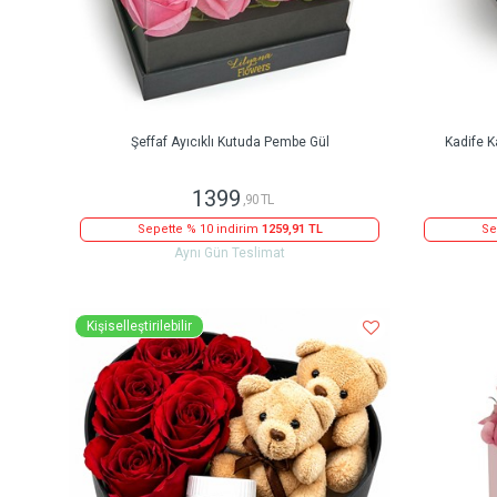
Şeffaf Ayıcıklı Kutuda Pembe Gül
Kadife K
1399
,90 TL
Sepette % 10 indirim
1259,91 TL
Se
Aynı Gün Teslimat
Kişiselleştirilebilir