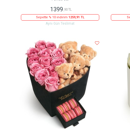
1399
,90 TL
Sepette % 10 indirim
1259,91 TL
Se
Aynı Gün Teslimat