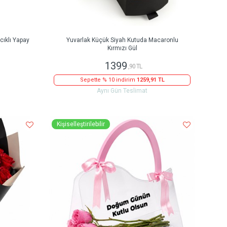
ıklı Yapay
Yuvarlak Küçük Siyah Kutuda Macaronlu
Kırmızı Gül
1399
,90 TL
Sepette % 10 indirim
1259,91 TL
Aynı Gün Teslimat
Kişiselleştirilebilir