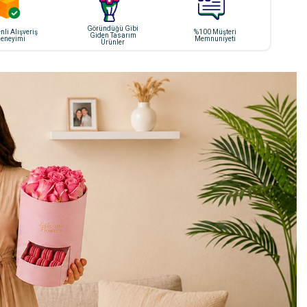
Göründüğü Gibi
li Alışveriş
%100 Müşteri
Giden Tasarım
eneyimi
Memnuniyeti
Ürünler