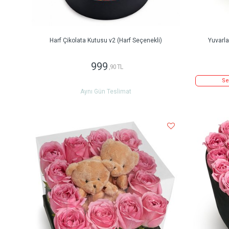
Harf Çikolata Kutusu v2 (Harf Seçenekli)
Yuvarl
999
,90 TL
Se
Aynı Gün Teslimat