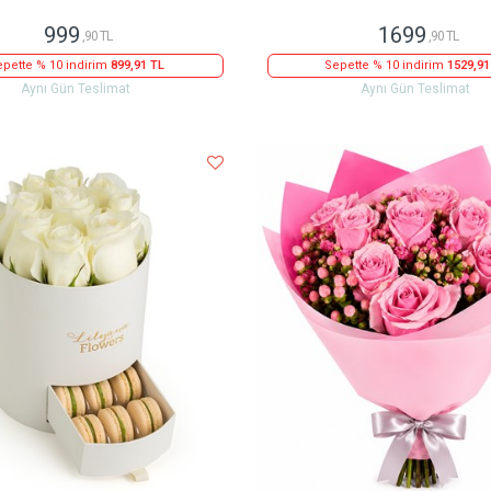
999
1699
,90 TL
,90 TL
pette % 10 indirim
899,91 TL
Sepette % 10 indirim
1529,91
Aynı Gün Teslimat
Aynı Gün Teslimat