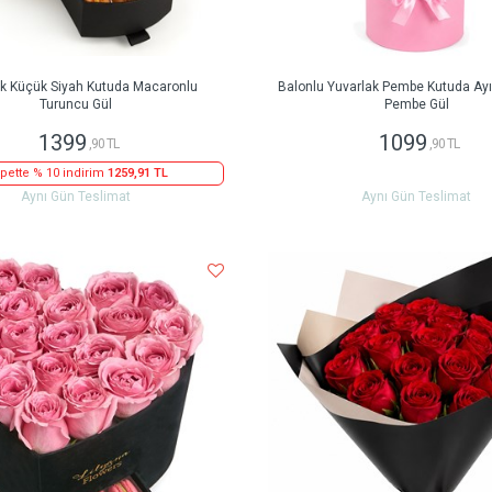
ak Küçük Siyah Kutuda Macaronlu
Balonlu Yuvarlak Pembe Kutuda Ayıc
Turuncu Gül
Pembe Gül
1399
1099
,90 TL
,90 TL
pette % 10 indirim
1259,91 TL
Aynı Gün Teslimat
Aynı Gün Teslimat