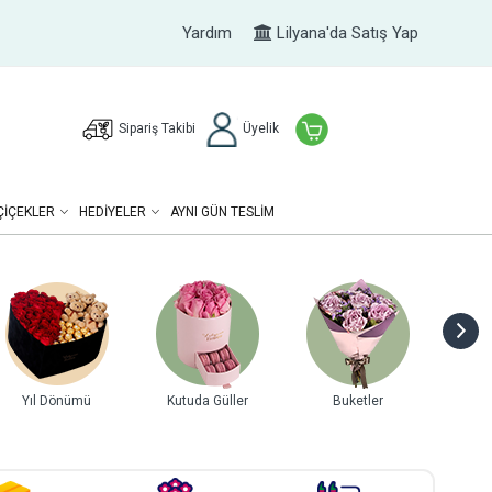
Yardım
Lilyana'da Satış Yap
Sipariş Takibi
Üyelik
ÇIÇEKLER
HEDIYELER
AYNI GÜN TESLİM
Yıl Dönümü
Kutuda Güller
Buketler
Gurme