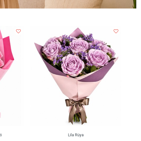
i
Lila Rüya