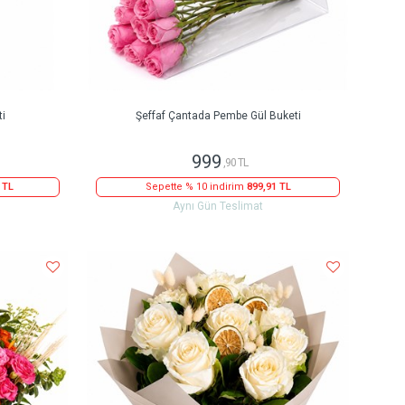
ti
Şeffaf Çantada Pembe Gül Buketi
999
,90 TL
 TL
Sepette % 10 indirim
899,91 TL
Aynı Gün Teslimat