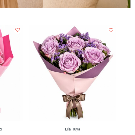
i
Lila Rüya