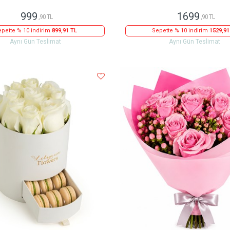
999
1699
,90 TL
,90 TL
pette % 10 indirim
899,91 TL
Sepette % 10 indirim
1529,91
Aynı Gün Teslimat
Aynı Gün Teslimat