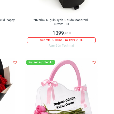
ıklı Yapay
Yuvarlak Küçük Siyah Kutuda Macaronlu
Kırmızı Gül
1399
,90 TL
Sepette % 10 indirim
1259,91 TL
Aynı Gün Teslimat
Kişiselleştirilebilir