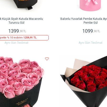
ak Küçük Siyah Kutuda Macaronlu
Balonlu Yuvarlak Pembe Kutuda Ayıc
Turuncu Gül
Pembe Gül
1399
1099
,90 TL
,90 TL
pette % 10 indirim
1259,91 TL
Aynı Gün Teslimat
Aynı Gün Teslimat