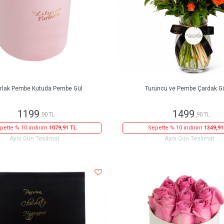
rlak Pembe Kutuda Pembe Gül
Turuncu ve Pembe Çardak Gü
1199
1499
,90 TL
,90 TL
pette % 10 indirim
1079,91 TL
Sepette % 10 indirim
1349,91
Aynı Gün Teslimat
Aynı Gün Teslimat