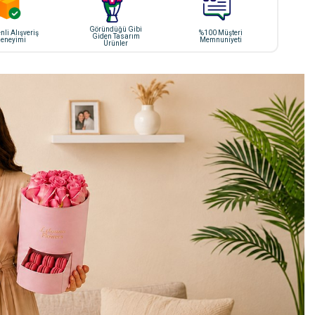
Göründüğü Gibi
li Alışveriş
%100 Müşteri
Giden Tasarım
eneyimi
Memnuniyeti
Ürünler