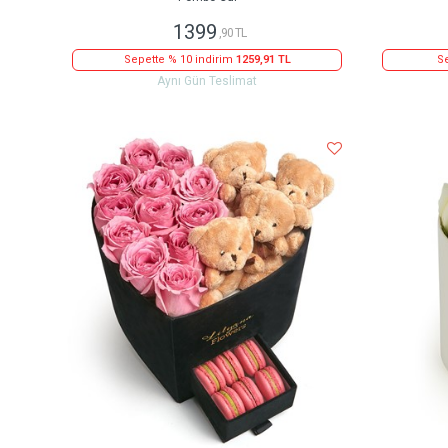
1399
,90 TL
Sepette % 10 indirim
1259,91 TL
Se
Aynı Gün Teslimat