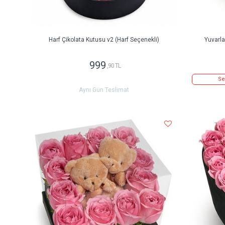
Harf Çikolata Kutusu v2 (Harf Seçenekli)
Yuvarl
999
,90 TL
Se
Aynı Gün Teslimat