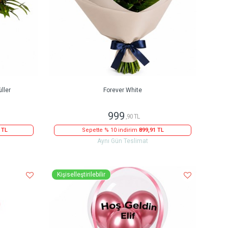
ller
Forever White
999
,90 TL
 TL
Sepette % 10 indirim
899,91 TL
Aynı Gün Teslimat
Kişiselleştirilebilir