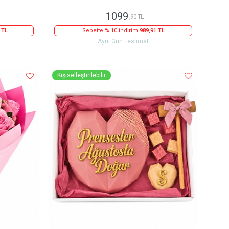
1099
,90 TL
 TL
Sepette % 10 indirim
989,91 TL
Aynı Gün Teslimat
Kişiselleştirilebilir