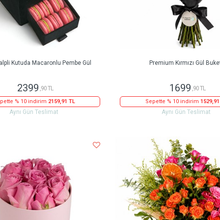
alpli Kutuda Macaronlu Pembe Gül
Premium Kırmızı Gül Buke
2399
1699
,90 TL
,90 TL
pette % 10 indirim
2159,91 TL
Sepette % 10 indirim
1529,91
Aynı Gün Teslimat
Aynı Gün Teslimat