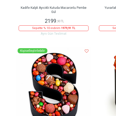
Kadife Kalpli Ayıcıklı Kutuda Macaronlu Pembe
Yuvarla
Gül
2199
,90 TL
Sepette % 10 indirim
1979,91 TL
Se
Aynı Gün Teslimat
Kişiselleştirilebilir