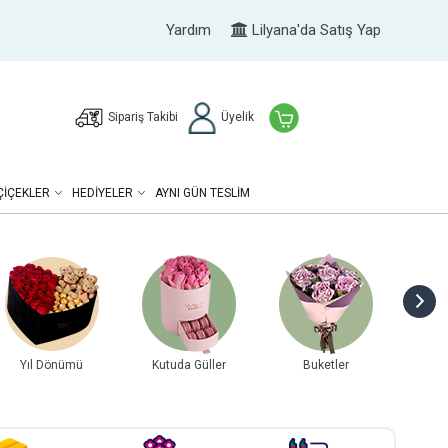
Yardım
Lilyana'da Satış Yap
Sipariş Takibi
Üyelik
ÇIÇEKLER
HEDIYELER
AYNI GÜN TESLİM
Yıl Dönümü
Kutuda Güller
Buketler
Gurme