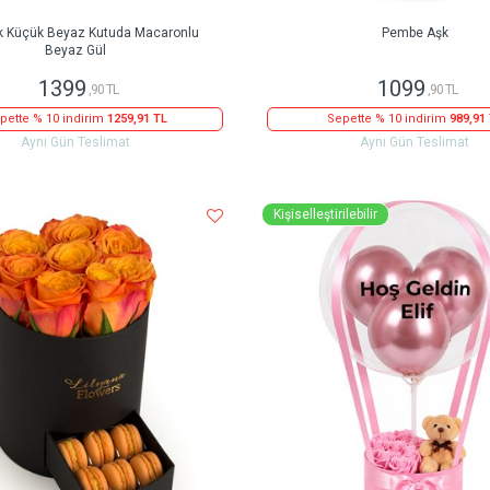
k Küçük Beyaz Kutuda Macaronlu
Pembe Aşk
Beyaz Gül
1399
1099
,90 TL
,90 TL
pette % 10 indirim
1259,91 TL
Sepette % 10 indirim
989,91
Aynı Gün Teslimat
Aynı Gün Teslimat
Kişiselleştirilebilir