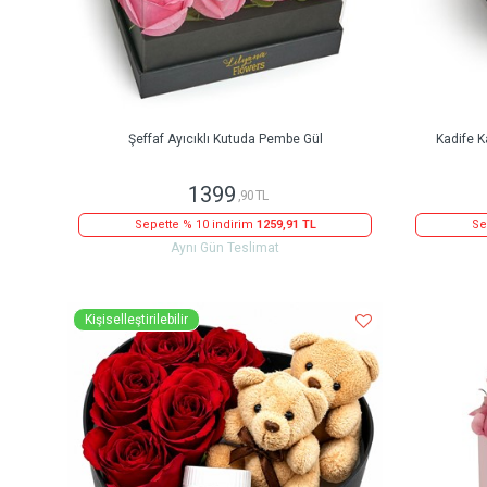
Şeffaf Ayıcıklı Kutuda Pembe Gül
Kadife K
1399
,90 TL
Sepette % 10 indirim
1259,91 TL
Se
Aynı Gün Teslimat
Kişiselleştirilebilir