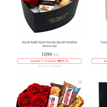
Küçük Kalpli Siyah Kutuda Ayıcıklı Nutellalı
Yuva
Kırmızı Gül
1099
,90 TL
Sepette % 10 indirim
989,91 TL
Se
Aynı Gün Teslimat