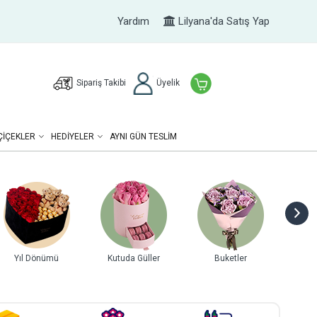
Yardım
Lilyana'da Satış Yap
Sipariş Takibi
Üyelik
ÇIÇEKLER
HEDIYELER
AYNI GÜN TESLİM
Yıl Dönümü
Kutuda Güller
Buketler
Gurme