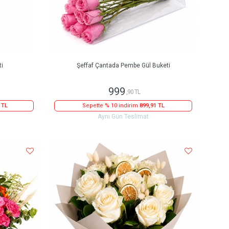
ti
Şeffaf Çantada Pembe Gül Buketi
999
,90 TL
 TL
Sepette % 10 indirim
899,91 TL
Aynı Gün Teslimat