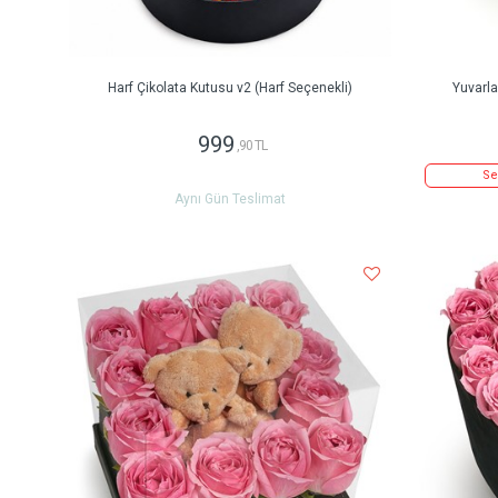
Harf Çikolata Kutusu v2 (Harf Seçenekli)
Yuvarl
999
,90 TL
Se
Aynı Gün Teslimat