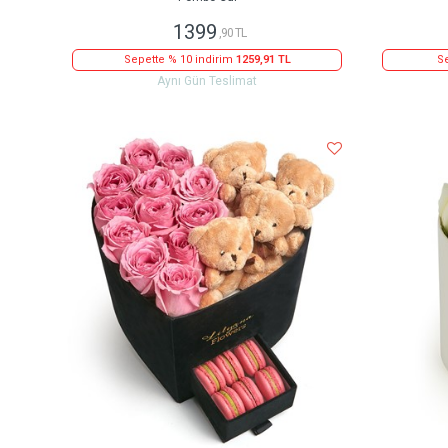
1399
,90 TL
Sepette % 10 indirim
1259,91 TL
Se
Aynı Gün Teslimat