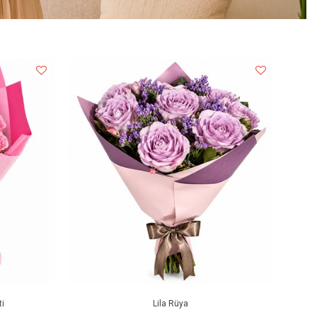
i
Lila Rüya