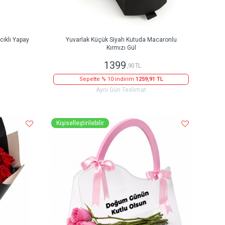
ıklı Yapay
Yuvarlak Küçük Siyah Kutuda Macaronlu
Kırmızı Gül
1399
,90 TL
Sepette % 10 indirim
1259,91 TL
Aynı Gün Teslimat
Kişiselleştirilebilir