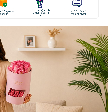
Göründüğü Gibi
li Alışveriş
%100 Müşteri
Giden Tasarım
eneyimi
Memnuniyeti
Ürünler