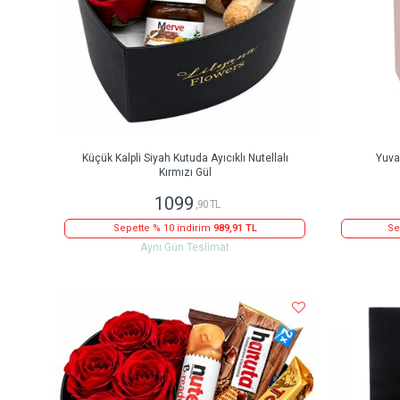
Küçük Kalpli Siyah Kutuda Ayıcıklı Nutellalı
Yuva
Kırmızı Gül
1099
,90 TL
Sepette % 10 indirim
989,91 TL
Se
Aynı Gün Teslimat