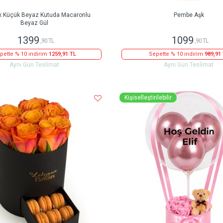
k Küçük Beyaz Kutuda Macaronlu
Pembe Aşk
Beyaz Gül
1399
1099
,90 TL
,90 TL
pette % 10 indirim
1259,91 TL
Sepette % 10 indirim
989,91
Aynı Gün Teslimat
Aynı Gün Teslimat
Kişiselleştirilebilir