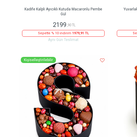
Kadife Kalpli Ayıcıklı Kutuda Macaronlu Pembe
Yuvarla
Gül
2199
,90 TL
Sepette % 10 indirim
1979,91 TL
Se
Aynı Gün Teslimat
Kişiselleştirilebilir