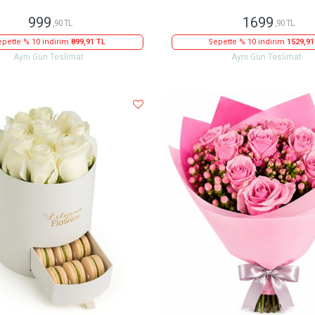
999
1699
,90 TL
,90 TL
pette % 10 indirim
899,91 TL
Sepette % 10 indirim
1529,91
Aynı Gün Teslimat
Aynı Gün Teslimat