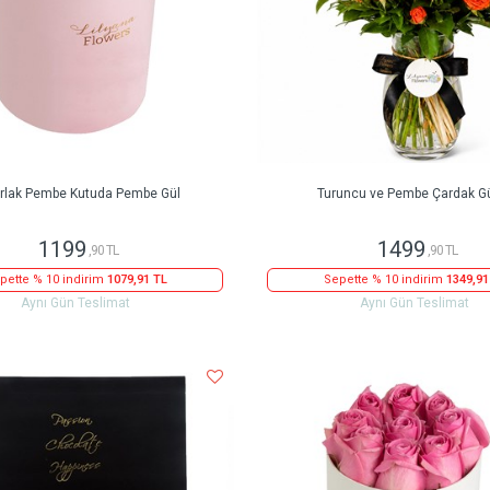
rlak Pembe Kutuda Pembe Gül
Turuncu ve Pembe Çardak Gü
1199
1499
,90 TL
,90 TL
pette % 10 indirim
1079,91 TL
Sepette % 10 indirim
1349,91
Aynı Gün Teslimat
Aynı Gün Teslimat