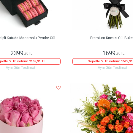
alpli Kutuda Macaronlu Pembe Gül
Premium Kırmızı Gül Buke
2399
1699
,90 TL
,90 TL
pette % 10 indirim
2159,91 TL
Sepette % 10 indirim
1529,91
Aynı Gün Teslimat
Aynı Gün Teslimat