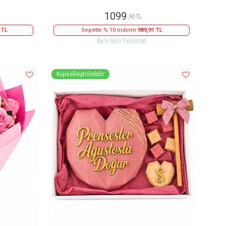
1099
,90 TL
 TL
Sepette % 10 indirim
989,91 TL
Aynı Gün Teslimat
Kişiselleştirilebilir