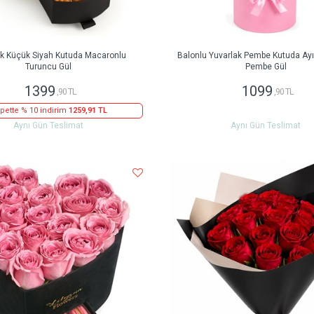
ak Küçük Siyah Kutuda Macaronlu
Balonlu Yuvarlak Pembe Kutuda Ayıc
Turuncu Gül
Pembe Gül
1399
1099
,90 TL
,90 TL
pette % 10 indirim
1259,91 TL
Aynı Gün Teslimat
Aynı Gün Teslimat