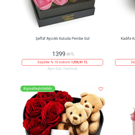
Şeffaf Ayıcıklı Kutuda Pembe Gül
Kadife K
1399
,90 TL
Sepette % 10 indirim
1259,91 TL
Se
Aynı Gün Teslimat
Kişiselleştirilebilir