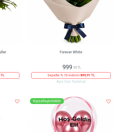
ller
Forever White
999
,90 TL
 TL
Sepette % 10 indirim
899,91 TL
Aynı Gün Teslimat
Kişiselleştirilebilir