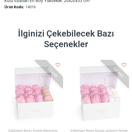
Kutu Ebatları En Boy Yükseklik: 20x20x33 cm
Ürün Kodu:
14016
İlginizi Çekebilecek Bazı
Seçenekler
Tükendi
Tükendi
Dikdörtgen Beyaz Kutuda Macaronlu
Dikdörtgen Beyaz Kutuda Jelibonlu Pembe