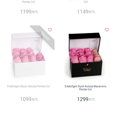
Pembe Gül
Gül
1199
1149
,90 TL
,90 TL
Tükendi
Dikdörtgen Beyaz Kutuda Pembe Gül
Dikdörtgen Siyah Kutuda Macaronlu
Pembe Gül
1099
1299
,90 TL
,90 TL