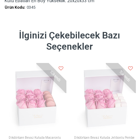
Kutu Ebatları En Boy Yükseklik: 20x20x33 cm
Ürün Kodu:
0345
İlginizi Çekebilecek Bazı
Seçenekler
Tükendi
Tükendi
Dikdörtgen Beyaz Kutuda Macaronlu
Dikdörtgen Beyaz Kutuda Jelibonlu Pembe