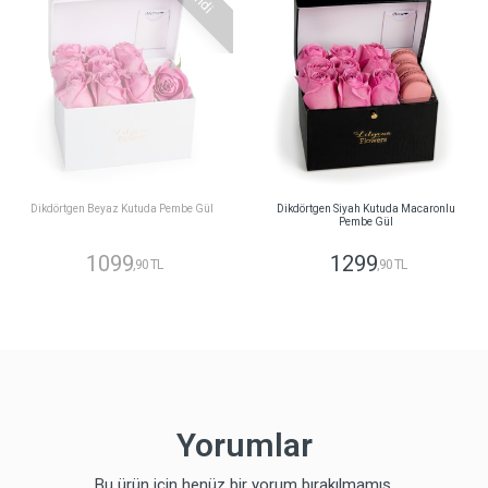
Dikdörtgen Beyaz Kutuda Pembe Gül
Dikdörtgen Siyah Kutuda Macaronlu
Pembe Gül
1099
1299
,90 TL
,90 TL
Yorumlar
Bu ürün için henüz bir yorum bırakılmamış.