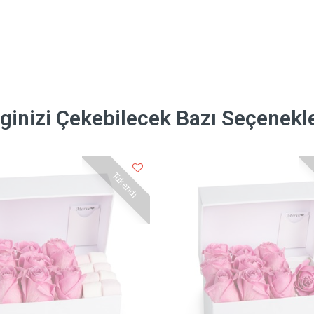
lginizi Çekebilecek Bazı Seçenekl
Tükendi