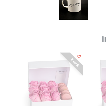
İ
Tükendi