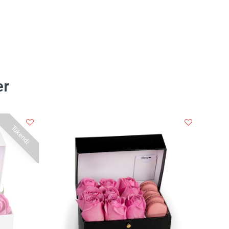
er
Tükendi