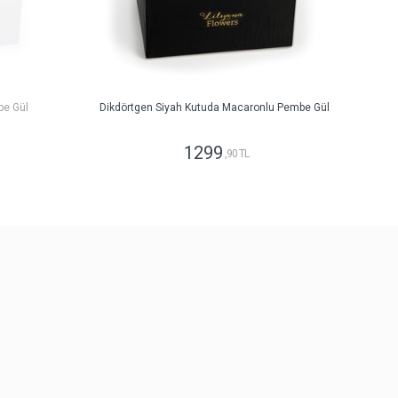
be Gül
Dikdörtgen Siyah Kutuda Macaronlu Pembe Gül
1299
,90 TL