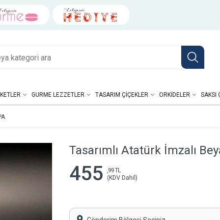
KETLER
GURME LEZZETLER
TASARIM ÇIÇEKLER
ORKIDELER
SAKSI 
PA
Tasarımlı Atatürk İmzalı Be
455
,99 TL
(KDV Dahil)