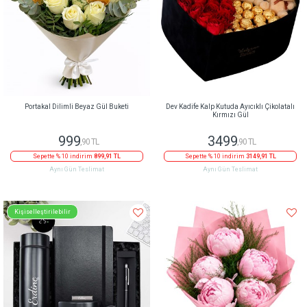
Portakal Dilimli Beyaz Gül Buketi
Dev Kadife Kalp Kutuda Ayıcıklı Çikolatalı
Kırmızı Gül
999
3499
,90 TL
,90 TL
Sepette % 10 indirim
899,91 TL
Sepette % 10 indirim
3149,91 TL
Aynı Gün Teslimat
Aynı Gün Teslimat
Kişiselleştirilebilir