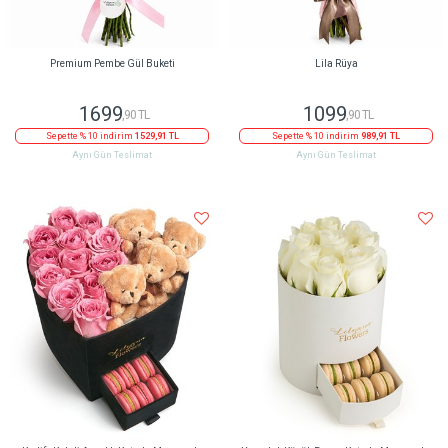
Premium Pembe Gül Buketi
Lila Rüya
1699
1099
,90 TL
,90 TL
Sepette % 10 indirim
1529,91 TL
Sepette % 10 indirim
989,91 TL
Aynı Gün Teslimat
Aynı Gün Teslimat