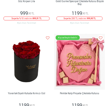
Göz Kırpan Lila
Gold Gurme Spesiyal Çikolata Kutusu Büyük
Boy
999
1199
,90 TL
,90 TL
Sepette % 10 indirim
899,91 TL
Sepette 200 TL indirim
999,90 TL
Aynı Gün Teslimat
Aynı Gün Teslimat
Kişiselleştirilebilir
Yuvarlak Siyah Kutuda Kırmızı Gül
Pembe Kalp Pinyata Çikolata Kutusu
1199
1199
,90 TL
,90 TL