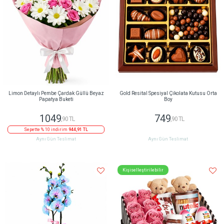
Limon Detaylı Pembe Çardak Güllü Beyaz
Gold Resital Spesiyal Çikolata Kutusu Orta
Papatya Buketi
Boy
1049
749
,90 TL
,90 TL
Sepette % 10 indirim
944,91 TL
Aynı Gün Teslimat
Aynı Gün Teslimat
Kişiselleştirilebilir