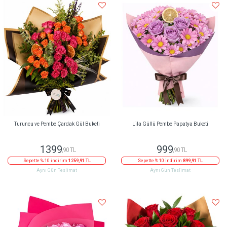
Turuncu ve Pembe Çardak Gül Buketi
Lila Güllü Pembe Papatya Buketi
1399
999
,90 TL
,90 TL
Sepette % 10 indirim
1259,91 TL
Sepette % 10 indirim
899,91 TL
Aynı Gün Teslimat
Aynı Gün Teslimat