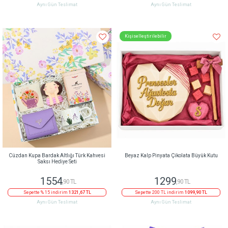
Aynı Gün Teslimat
Aynı Gün Teslimat
Kişiselleştirilebilir
Cüzdan Kupa Bardak Altlığı Türk Kahvesi
Beyaz Kalp Pinyata Çikolata Büyük Kutu
Saksı Hediye Seti
1554
1299
,90 TL
,90 TL
Sepette % 15 indirim
1321,67 TL
Sepette 200 TL indirim
1099,90 TL
Aynı Gün Teslimat
Aynı Gün Teslimat