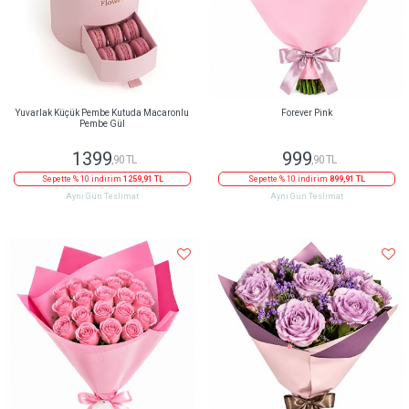
Yuvarlak Küçük Pembe Kutuda Macaronlu
Forever Pink
Pembe Gül
1399
999
,90 TL
,90 TL
Sepette % 10 indirim
1259,91 TL
Sepette % 10 indirim
899,91 TL
Aynı Gün Teslimat
Aynı Gün Teslimat