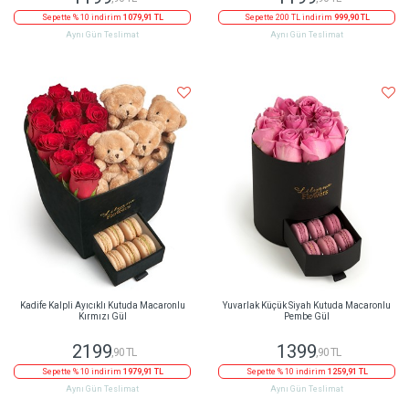
Sepette % 10 indirim
1079,91 TL
Sepette 200 TL indirim
999,90 TL
Aynı Gün Teslimat
Aynı Gün Teslimat
Kadife Kalpli Ayıcıklı Kutuda Macaronlu
Yuvarlak Küçük Siyah Kutuda Macaronlu
Kırmızı Gül
Pembe Gül
2199
1399
,90 TL
,90 TL
Sepette % 10 indirim
1979,91 TL
Sepette % 10 indirim
1259,91 TL
Aynı Gün Teslimat
Aynı Gün Teslimat