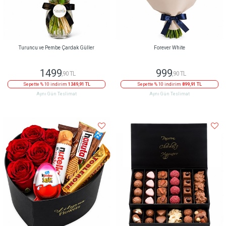
Turuncu ve Pembe Çardak Güller
Forever White
1499
999
,90 TL
,90 TL
Sepette % 10 indirim
1349,91 TL
Sepette % 10 indirim
899,91 TL
Aynı Gün Teslimat
Aynı Gün Teslimat