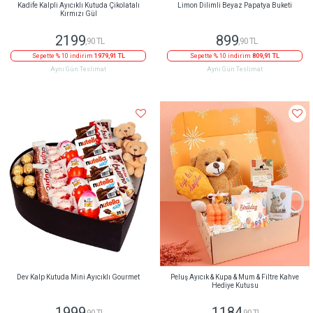
Kadife Kalpli Ayıcıklı Kutuda Çikolatalı
Limon Dilimli Beyaz Papatya Buketi
Kırmızı Gül
2199
899
,90 TL
,90 TL
Sepette % 10 indirim
1979,91 TL
Sepette % 10 indirim
809,91 TL
Aynı Gün Teslimat
Aynı Gün Teslimat
Dev Kalp Kutuda Mini Ayıcıklı Gourmet
Peluş Ayıcık & Kupa & Mum & Filtre Kahve
Hediye Kutusu
1999
1184
,90 TL
,90 TL