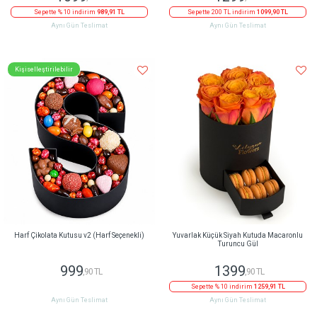
Sepette % 10 indirim
989,91 TL
Sepette 200 TL indirim
1099,90 TL
Aynı Gün Teslimat
Aynı Gün Teslimat
Kişiselleştirilebilir
Harf Çikolata Kutusu v2 (Harf Seçenekli)
Yuvarlak Küçük Siyah Kutuda Macaronlu
Turuncu Gül
999
1399
,90 TL
,90 TL
Sepette % 10 indirim
1259,91 TL
Aynı Gün Teslimat
Aynı Gün Teslimat