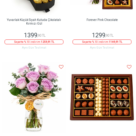
Yuvarlak Küçük Siyah Kutuda Çikolatalı
Forever Pink Chocolate
Kırmızı Gül
1399
1299
,90 TL
,90 TL
Sepette % 10 indirim
1259,91 TL
Sepette % 10 indirim
1169,91 TL
Aynı Gün Teslimat
Aynı Gün Teslimat