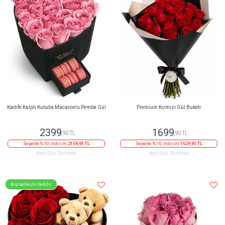
Kadife Kalpli Kutuda Macaronlu Pembe Gül
Premium Kırmızı Gül Buketi
2399
1699
,90 TL
,90 TL
Sepette % 10 indirim
2159,91 TL
Sepette % 10 indirim
1529,91 TL
Aynı Gün Teslimat
Aynı Gün Teslimat
Kişiselleştirilebilir