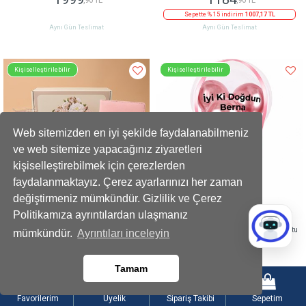
Sepette % 15 indirim
1007,17 TL
Aynı Gün Teslimat
Aynı Gün Teslimat
Kişiselleştirilebilir
Kişiselleştirilebilir
Web sitemizden en iyi şekilde faydalanabilmeniz
ve web sitemize yapacağınız ziyaretleri
kişiselleştirebilmek için çerezlerden
faydalanmaktayız. Çerez ayarlarınızı her zaman
değiştirmeniz mümkündür. Gizlilik ve Çerez
Politikamıza ayrıntılardan ulaşmanız
Defter Kalem Seti Kız Saksı Mum Fular Oda
Balonlu Gold Fındıklı Çikolatalı Pembe Kutu
mümkündür.
Ayrıntıları inceleyin
Kokusu Hediye Seti
1616
1199
,90 TL
,90 TL
Tamam
Sepette % 15 indirim
1374,37 TL
Sepette 100 TL indirim
1099,90 TL
Aynı Gün Teslimat
Aynı Gün Teslimat
Favorilerim
Üyelik
Sipariş Takibi
Sepetim