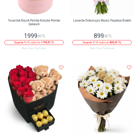
Yuvarlak Küçük Pembe Kutuda Pembe
Lavanta Dokunuşlu Beyaz Papatya Buketi
Şakayık
1999
899
,90 TL
,90 TL
Sepette % 10 indirim
1799,91 TL
Sepette % 10 indirim
809,91 TL
Aynı Gün Teslimat
Aynı Gün Teslimat