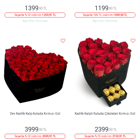
1399
1199
,90 TL
,90 TL
Sepette % 10 indirim
1259,91 TL
Sepette 100 TL indirim
1099,90 TL
Aynı Gün Teslimat
Aynı Gün Teslimat
Dev Kadife Kalp Kutuda Kırmızı Gül
Kadife Kalpli Kutuda Çikolatalı Kırmızı Gül
3999
2399
,90 TL
,90 TL
Sepette % 10 indirim
3599,91 TL
Sepette % 10 indirim
2159,91 TL