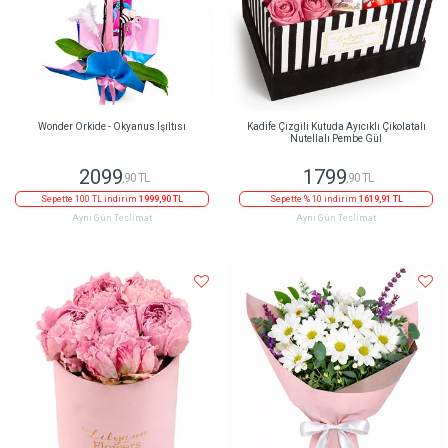
Wonder Orkide - Okyanus Işıltısı
Kadife Çizgili Kutuda Ayıcıklı Çikolatalı
Nutellalı Pembe Gül
2099
1799
,90 TL
,90 TL
Sepette 100 TL indirim
1999,90 TL
Sepette % 10 indirim
1619,91 TL
Aynı Gün Teslimat
Aynı Gün Teslimat