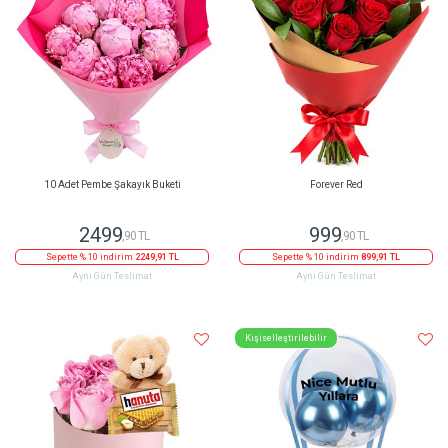
10 Adet Pembe Şakayık Buketi
Forever Red
2499
999
,90 TL
,90 TL
Sepette % 10 indirim
2249,91 TL
Sepette % 10 indirim
899,91 TL
Aynı Gün Teslimat
Aynı Gün Teslimat
Kişiselleştirilebilir