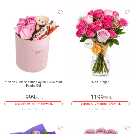
Yuvarlak Pembe Kutuda Ayıcıklı Çikolatalı
Naif Rüzgar
Pembe Gül
999
1199
,90 TL
,90 TL
Sepette % 10 indirim
899,91 TL
Sepette % 10 indirim
1079,91 TL
Aynı Gün Teslimat
Aynı Gün Teslimat