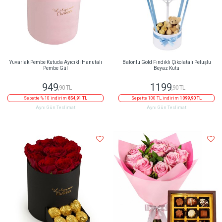
Yuvarlak Pembe Kutuda Ayıcıklı Hanutalı
Balonlu Gold Fındıklı Çikolatalı Peluşlu
Pembe Gül
Beyaz Kutu
949
1199
,90 TL
,90 TL
Sepette % 10 indirim
854,91 TL
Sepette 100 TL indirim
1099,90 TL
Aynı Gün Teslimat
Aynı Gün Teslimat