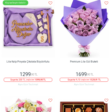
Kişiselleştirilebilir
Lila Kalp Pinyata Çikolata Büyük Kutu
Premium Lila Gül Buketi
1299
1699
,90 TL
,90 TL
Sepette 200 TL indirim
1099,90 TL
Sepette % 10 indirim
1529,91 TL
Aynı Gün Teslimat
Aynı Gün Teslimat