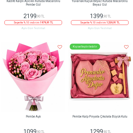
Kadife Kalpli Ayıcıklı Kutuda Macaronlu
Yuvarlak Küçük Beyaz Kutuda Macaronlu
Pembe Gül
Beyaz Gül
2199
1399
,90 TL
,90 TL
Sepette % 10 indirim
1979,91 TL
Sepette % 10 indirim
1259,91 TL
Aynı Gün Teslimat
Aynı Gün Teslimat
Kişiselleştirilebilir
Pembe Aşk
Pembe Kalp Pinyata Çikolata Büyük Kutu
1099
1299
,90 TL
,90 TL