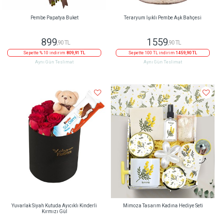
Pembe Papatya Buket
Teraryum Işıklı Pembe Aşk Bahçesi
899
1559
,90 TL
,90 TL
Sepette % 10 indirim
809,91 TL
Sepette 100 TL indirim
1459,90 TL
Aynı Gün Teslimat
Aynı Gün Teslimat
Yuvarlak Siyah Kutuda Ayıcıklı Kinderli
Mimoza Tasarım Kadına Hediye Seti
Kırmızı Gül