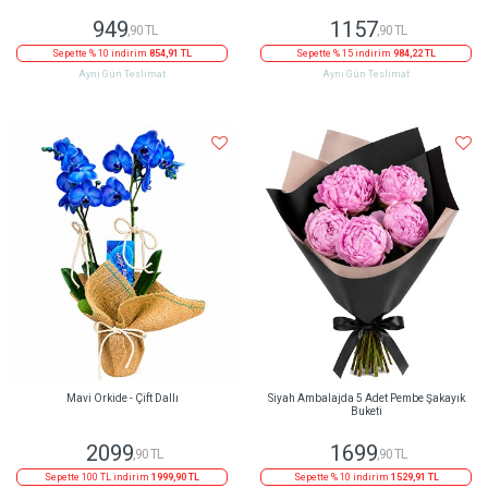
949
1157
,90 TL
,90 TL
Sepette % 10 indirim
854,91 TL
Sepette % 15 indirim
984,22 TL
Aynı Gün Teslimat
Aynı Gün Teslimat
Mavi Orkide - Çift Dallı
Siyah Ambalajda 5 Adet Pembe Şakayık
Buketi
2099
1699
,90 TL
,90 TL
Sepette 100 TL indirim
1999,90 TL
Sepette % 10 indirim
1529,91 TL