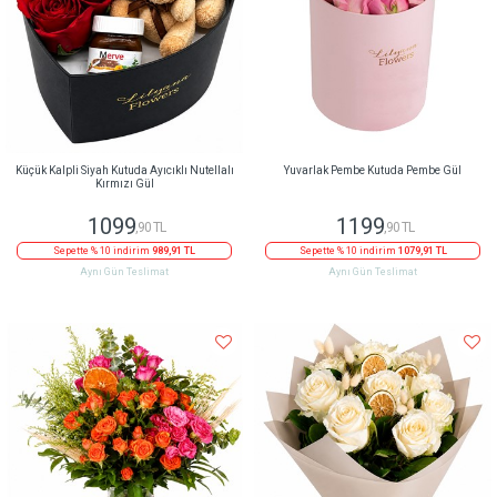
Küçük Kalpli Siyah Kutuda Ayıcıklı Nutellalı
Yuvarlak Pembe Kutuda Pembe Gül
Kırmızı Gül
1099
1199
,90 TL
,90 TL
Sepette % 10 indirim
989,91 TL
Sepette % 10 indirim
1079,91 TL
Aynı Gün Teslimat
Aynı Gün Teslimat