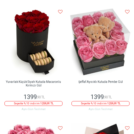
Yuvarlak Küçük Siyah Kutuda Macaronlu
Şeffaf Ayıcıklı Kutuda Pembe Gül
Kırmızı Gül
1399
1399
,90 TL
,90 TL
Sepette % 10 indirim
1259,91 TL
Sepette % 10 indirim
1259,91 TL
Aynı Gün Teslimat
Aynı Gün Teslimat