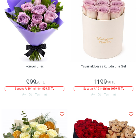
Forever Lilac
Yuvarlak Beyaz Kutuda Lila Gül
999
1199
,90 TL
,90 TL
Sepette % 10 indirim
899,91 TL
Sepette % 10 indirim
1079,91 TL
Aynı Gün Teslimat
Aynı Gün Teslimat