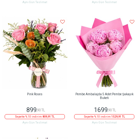
Aynı Gün Teslimat
Aynı Gün Teslimat
Pink Roses
Pembe Ambalajda 5 Adet Pembe Şakayık
Buketi
899
1699
,90 TL
,90 TL
Sepette % 10 indirim
809,91 TL
Sepette % 10 indirim
1529,91 TL
Aynı Gün Teslimat
Aynı Gün Teslimat