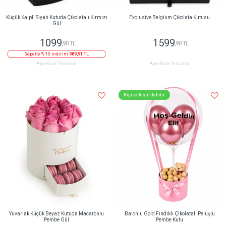
Küçük Kalpli Siyah Kutuda Çikolatalı Kırmızı
Exclusive Belgium Çikolata Kutusu
Gül
1099
1599
,90 TL
,90 TL
Sepette % 10 indirim
989,91 TL
Aynı Gün Teslimat
Aynı Gün Teslimat
Kişiselleştirilebilir
Yuvarlak Küçük Beyaz Kutuda Macaronlu
Balonlu Gold Fındıklı Çikolatalı Peluşlu
Pembe Gül
Pembe Kutu