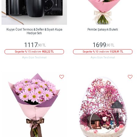
Kişiye Özel Termos & Defter & Siyah Kupa
Pembe Şakayık Buketi
Hediye Seti
1117
1699
,90 TL
,90 TL
Sepette % 15 indirim
950,22 TL
Sepette % 10 indirim
1529,91 TL
Aynı Gün Teslimat
Aynı Gün Teslimat