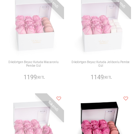
Tükendi
Tükendi
Dikdörtgen Beyaz Kutuda Macaronlu
Dikdörtgen Beyaz Kutuda Jelibonlu Pembe
Pembe Gül
Gül
1199
1149
,90 TL
,90 TL
Tükendi