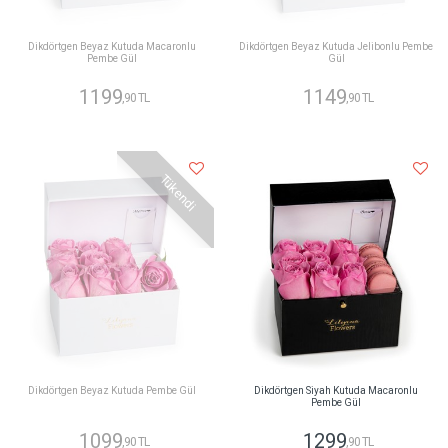
Dikdörtgen Beyaz Kutuda Macaronlu
Dikdörtgen Beyaz Kutuda Jelibonlu Pembe
Pembe Gül
Gül
1199
1149
,90 TL
,90 TL
Tükendi
Dikdörtgen Beyaz Kutuda Pembe Gül
Dikdörtgen Siyah Kutuda Macaronlu
Pembe Gül
1099
1299
,90 TL
,90 TL