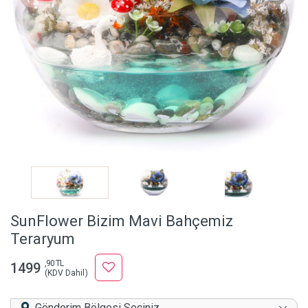
SunFlower Bizim Mavi Bahçemiz
Teraryum
,90 TL
1499
(KDV Dahil)
Gönderim Bölgesi Seçiniz