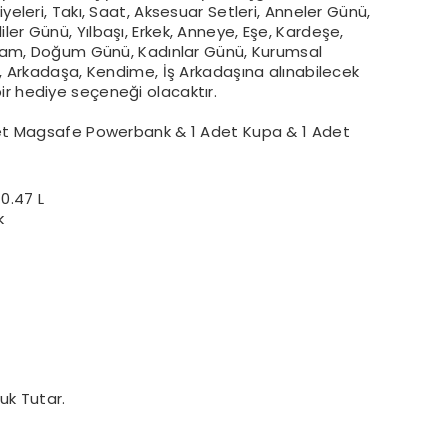
yeleri, Takı, Saat, Aksesuar Setleri, Anneler Günü,
er Günü, Yılbaşı, Erkek, Anneye, Eşe, Kardeşe,
ayram, Doğum Günü, Kadınlar Günü, Kurumsal
x, Arkadaşa, Kendime, İş Arkadaşına alınabilecek
ir hediye seçeneği olacaktır.
et Magsafe Powerbank & 1 Adet Kupa & 1 Adet
0.47 L
k
uk Tutar.