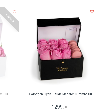
Tükendi
be Gül
Dikdörtgen Siyah Kutuda Macaronlu Pembe Gül
1299
,90 TL