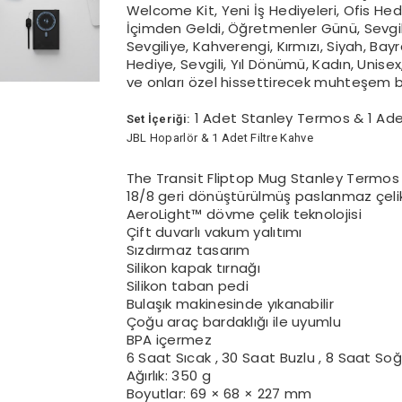
Welcome Kit, Yeni İş Hediyeleri, Ofis Hedi
İçimden Geldi, Öğretmenler Günü, Sevgilil
Sevgiliye, Kahverengi, Kırmızı, Siyah, B
Hediye, Sevgili, Yıl Dönümü, Kadın, Unise
ve onları özel hissettirecek muhteşem b
1 Adet Stanley Termos & 1 Ad
Set İçeriği:
JBL Hoparlör & 1 Adet Filtre Kahve
The Transit Fliptop Mug Stanley Termos 
18/8 geri dönüştürülmüş paslanmaz çeli
AeroLight™ dövme çelik teknolojisi
Çift duvarlı vakum yalıtımı
Sızdırmaz tasarım
Silikon kapak tırnağı
Silikon taban pedi
Bulaşık makinesinde yıkanabilir
Çoğu araç bardaklığı ile uyumlu
BPA içermez
6 Saat Sıcak , 30 Saat Buzlu , 8 Saat Soğ
Ağırlık: 350 g
Boyutlar: 69 × 68 × 227 mm