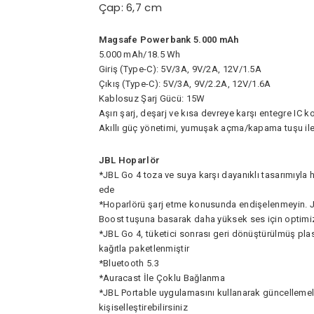
Çap: 6,7 cm
Magsafe Powerbank 5.000 mAh
5.000 mAh/18.5 Wh
Giriş (Type-C): 5V/3A, 9V/2A, 12V/1.5A
Çıkış (Type-C): 5V/3A, 9V/2.2A, 12V/1.6A
Kablosuz Şarj Gücü: 15W
Aşırı şarj, deşarj ve kısa devreye karşı entegre IC 
Akıllı güç yönetimi, yumuşak açma/kapama tuşu ile
JBL Hoparlör
*JBL Go 4 toza ve suya karşı dayanıklı tasarımıyla h
ede
*Hoparlörü şarj etme konusunda endişelenmeyin. JB
Boost tuşuna basarak daha yüksek ses için optimize 
*JBL Go 4, tüketici sonrası geri dönüştürülmüş plast
kağıtla paketlenmiştir
*Bluetooth 5.3
*Auracast İle Çoklu Bağlanma
*JBL Portable uygulamasını kullanarak güncellemeleri
kişiselleştirebilirsiniz