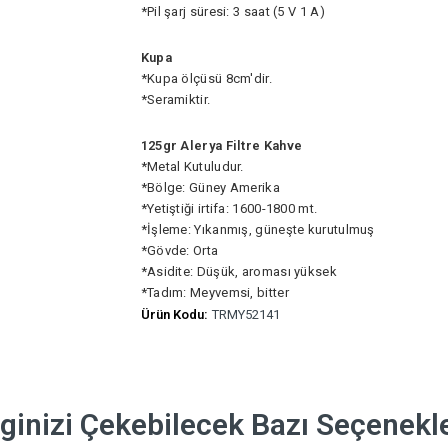
*Pil şarj süresi: 3 saat (5 V 1 A)
Kupa
*Kupa ölçüsü 8cm'dir.
*Seramiktir.
125gr Alerya Filtre Kahve
*Metal Kutuludur.
*Bölge: Güney Amerika
*Yetiştiği irtifa: 1600-1800 mt.
*İşleme: Yıkanmış, güneşte kurutulmuş
*Gövde: Orta
*Asidite: Düşük, aroması yüksek
*Tadım: Meyvemsi, bitter
Ürün Kodu:
TRMY52141
lginizi Çekebilecek Bazı Seçenekl