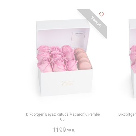
Tükendi
Dikdörtgen Beyaz Kutuda Macaronlu Pembe
Dikdörtge
Gül
1199
,90 TL