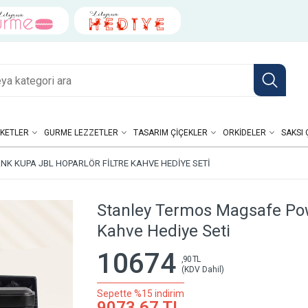
KETLER
GURME LEZZETLER
TASARIM ÇIÇEKLER
ORKIDELER
SAKSI 
 KUPA JBL HOPARLÖR FILTRE KAHVE HEDIYE SETI
Stanley Termos Magsafe Pow
Kahve Hediye Seti
10674
,90 TL
(KDV Dahil)
Sepette %15 indirim
9073,67 TL