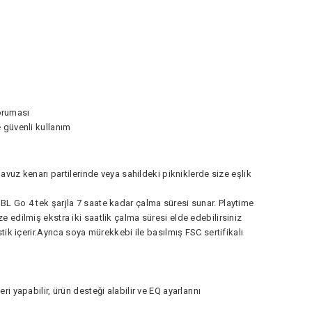
koruması
 güvenli kullanım
avuz kenarı partilerinde veya sahildeki pikniklerde size eşlik
L Go 4 tek şarjla 7 saate kadar çalma süresi sunar. Playtime
edilmiş ekstra iki saatlik çalma süresi elde edebilirsiniz
ik içerir.Ayrıca soya mürekkebi ile basılmış FSC sertifikalı
 yapabilir, ürün desteği alabilir ve EQ ayarlarını