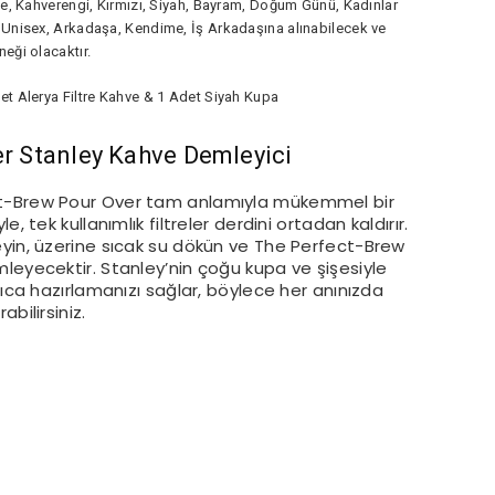
ye, Kahverengi, Kırmızı, Siyah, Bayram, Doğum Günü, Kadınlar
 Unisex, Arkadaşa, Kendime, İş Arkadaşına alınabilecek ve
eği olacaktır.
et Alerya Filtre Kahve & 1 Adet Siyah Kupa
r Stanley Kahve Demleyici
ct-Brew Pour Over tam anlamıyla mükemmel bir
, tek kullanımlık filtreler derdini ortadan kaldırır.
eyin, üzerine sıcak su dökün ve The Perfect-Brew
leyecektir. Stanley’nin çoğu kupa ve şişesiyle
lıca hazırlamanızı sağlar, böylece her anınızda
bilirsiniz.