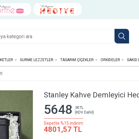
KETLER
GURME LEZZETLER
TASARIM ÇIÇEKLER
ORKIDELER
SAKSI 
TI
Stanley Kahve Demleyici Hed
5648
,90 TL
(KDV Dahil)
Sepette %15 indirim
4801,57 TL