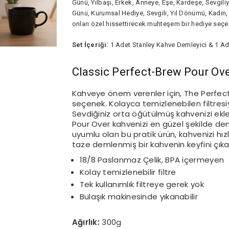
Günü, Yılbaşı, Erkek, Anneye, Eşe, Kardeşe, Sevgili
Günü, Kurumsal Hediye, Sevgili, Yıl Dönümü, Kadın,
onları özel hissettirecek muhteşem bir hediye seçen
Set İçeriği:
1 Adet Stanley Kahve Demleyici & 1 Ad
Classic Perfect-Brew Pour Ove
Kahveye önem verenler için, The Perfe
seçenek. Kolayca temizlenebilen filtresiyle
Sevdiğiniz orta öğütülmüş kahvenizi ekl
Pour Over kahvenizi en güzel şekilde dem
uyumlu olan bu pratik ürün, kahvenizi hız
taze demlenmiş bir kahvenin keyfini çıkara
18/8 Paslanmaz Çelik, BPA içermeyen
Kolay temizlenebilir filtre
Tek kullanımlık filtreye gerek yok
Bulaşık makinesinde yıkanabilir
Ağırlık:
300g