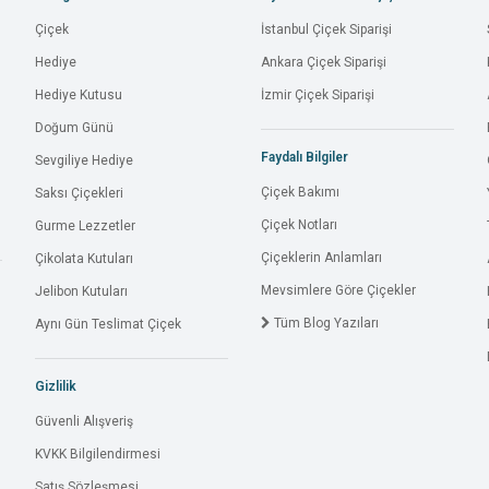
Çiçek
İstanbul Çiçek Siparişi
Hediye
Ankara Çiçek Siparişi
Hediye Kutusu
İzmir Çiçek Siparişi
Doğum Günü
Faydalı Bilgiler
Sevgiliye Hediye
Çiçek Bakımı
Saksı Çiçekleri
Çiçek Notları
Gurme Lezzetler
Çiçeklerin Anlamları
Çikolata Kutuları
Mevsimlere Göre Çiçekler
Jelibon Kutuları
Tüm Blog Yazıları
Aynı Gün Teslimat Çiçek
Gizlilik
Güvenli Alışveriş
KVKK Bilgilendirmesi
Satış Sözleşmesi