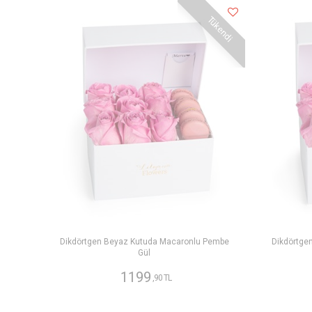
Tükendi
Dikdörtgen Beyaz Kutuda Macaronlu Pembe
Dikdörtge
Gül
1199
,90 TL