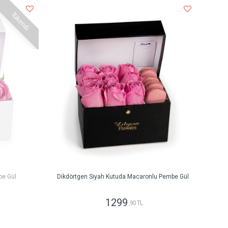
Tükendi
be Gül
Dikdörtgen Siyah Kutuda Macaronlu Pembe Gül
1299
,90 TL