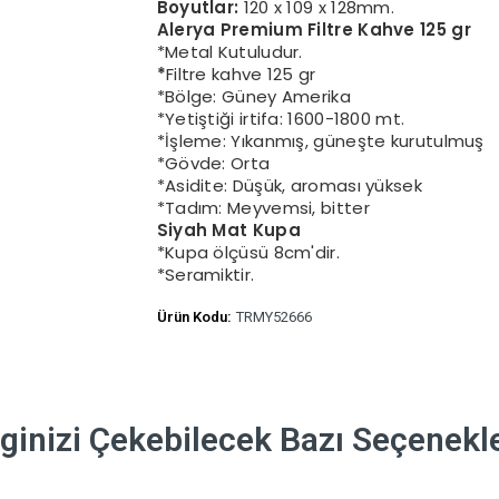
Boyutlar:
120 x 109 x 128mm.
Alerya Premium Filtre Kahve 125 gr
*Metal Kutuludur.
*
Filtre kahve 125 gr
*Bölge: Güney Amerika
*Yetiştiği irtifa: 1600-1800 mt.
*İşleme: Yıkanmış, güneşte kurutulmuş
*Gövde: Orta
*Asidite: Düşük, aroması yüksek
*Tadım: Meyvemsi, bitter
Siyah Mat Kupa
*Kupa ölçüsü 8cm'dir.
*Seramiktir.
Ürün Kodu:
TRMY52666
lginizi Çekebilecek Bazı Seçenekl