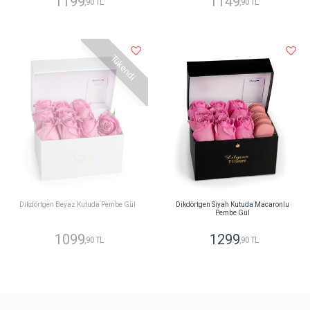
1199
1149
,90 TL
,90 TL
Tükendi
Dikdörtgen Beyaz Kutuda Pembe Gül
Dikdörtgen Siyah Kutuda Macaronlu
Pembe Gül
1099
1299
,90 TL
,90 TL