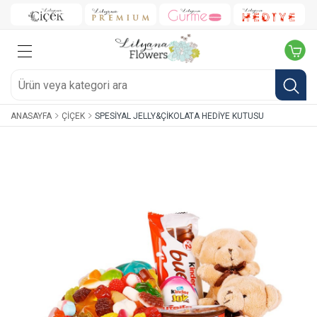
ANASAYFA
ÇIÇEK
SPESIYAL JELLY&ÇIKOLATA HEDIYE KUTUSU