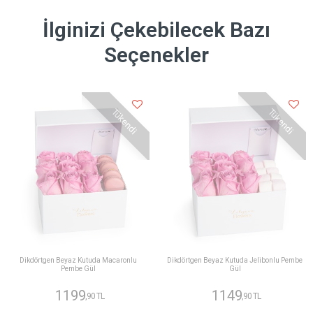
İlginizi Çekebilecek Bazı
Seçenekler
Tükendi
Tükendi
Dikdörtgen Beyaz Kutuda Macaronlu
Dikdörtgen Beyaz Kutuda Jelibonlu Pembe
Pembe Gül
Gül
1199
1149
,90 TL
,90 TL