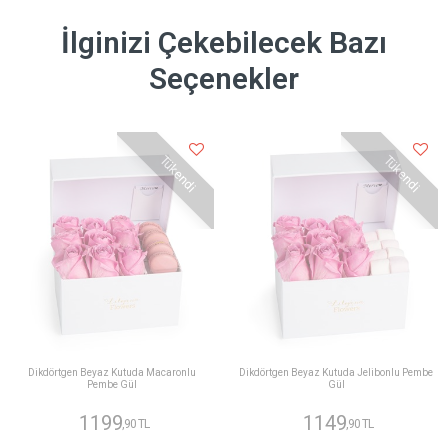
İlginizi Çekebilecek Bazı
Seçenekler
Tükendi
Tükendi
Dikdörtgen Beyaz Kutuda Macaronlu
Dikdörtgen Beyaz Kutuda Jelibonlu Pembe
Pembe Gül
Gül
1199
1149
,90 TL
,90 TL