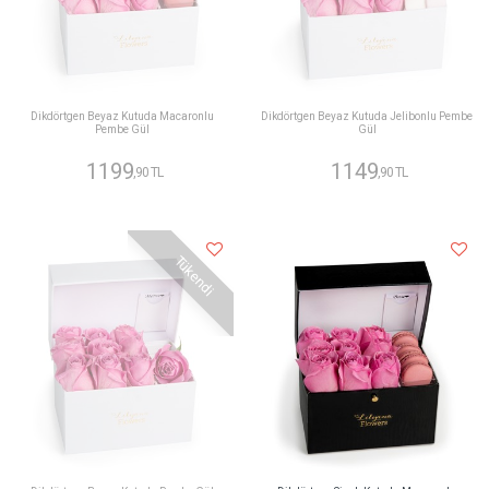
Dikdörtgen Beyaz Kutuda Macaronlu
Dikdörtgen Beyaz Kutuda Jelibonlu Pembe
Pembe Gül
Gül
1199
1149
,90 TL
,90 TL
Tükendi