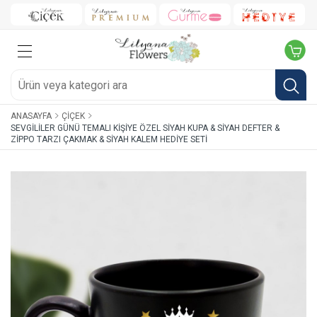
ANASAYFA
ÇIÇEK
SEVGILILER GÜNÜ TEMALI KIŞIYE ÖZEL SIYAH KUPA & SIYAH DEFTER &
ZIPPO TARZI ÇAKMAK & SIYAH KALEM HEDIYE SETI