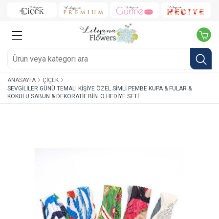
ANASAYFA
ÇIÇEK
SEVGILILER GÜNÜ TEMALI KIŞIYE ÖZEL SIMLI PEMBE KUPA & FULAR &
KOKULU SABUN & DEKORATIF BIBLO HEDIYE SETI