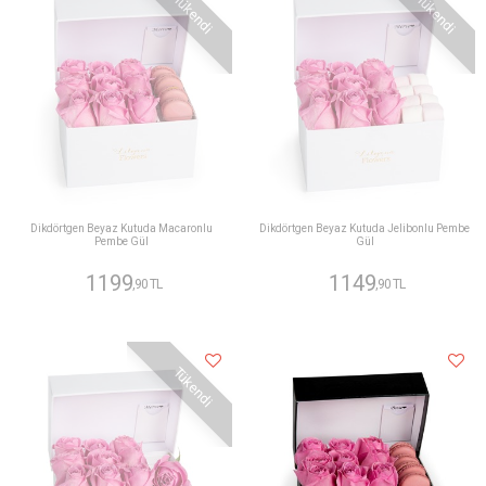
Tükendi
Tükendi
Dikdörtgen Beyaz Kutuda Macaronlu
Dikdörtgen Beyaz Kutuda Jelibonlu Pembe
Pembe Gül
Gül
1199
1149
,90 TL
,90 TL
Tükendi