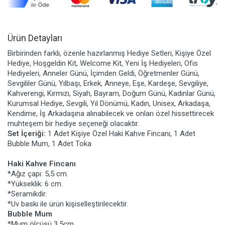
Ürün Detayları
Birbirinden farklı, özenle hazırlanmış Hediye Setleri, Kişiye Özel
Hediye, Hoşgeldin Kit, Welcome Kit, Yeni İş Hediyeleri, Ofis
Hediyeleri, Anneler Günü, İçimden Geldi, Öğretmenler Günü,
Sevgililer Günü, Yılbaşı, Erkek, Anneye, Eşe, Kardeşe, Sevgiliye,
Kahverengi, Kırmızı, Siyah, Bayram, Doğum Günü, Kadınlar Günü,
Kurumsal Hediye, Sevgili, Yıl Dönümü, Kadın, Unisex, Arkadaşa,
Kendime, İş Arkadaşına alınabilecek ve onları özel hissettirecek
muhteşem bir hediye seçeneği olacaktır.
Set İçeriği:
1 Adet Kişiye Özel Haki Kahve Fincanı, 1 Adet
Bubble Mum, 1 Adet Toka
Haki Kahve Fincanı
*Ağız çapı: 5,5 cm.
*Yükseklik: 6 cm.
*Seramikdir.
*Uv baskı ile ürün kişiselleştirilecektir.
Bubble Mum
*Mum ölçüsü 3.5cm.