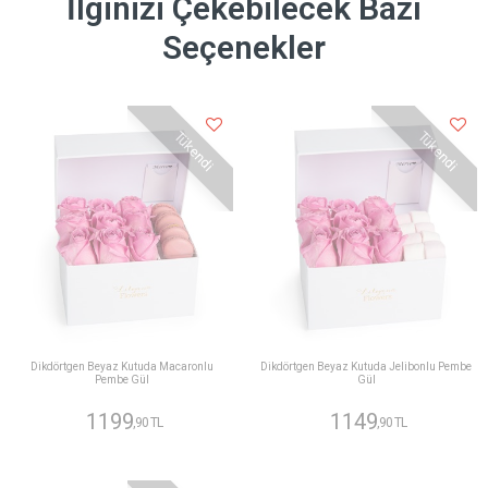
İlginizi Çekebilecek Bazı
Seçenekler
Tükendi
Tükendi
Dikdörtgen Beyaz Kutuda Macaronlu
Dikdörtgen Beyaz Kutuda Jelibonlu Pembe
Pembe Gül
Gül
1199
1149
,90 TL
,90 TL