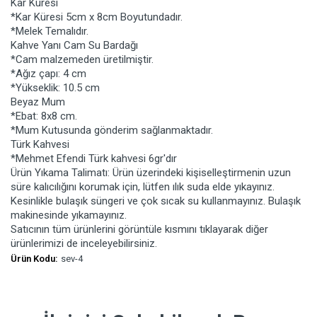
Kar Küresi
*Kar Küresi 5cm x 8cm Boyutundadır.
*Melek Temalıdır.
Kahve Yanı Cam Su Bardağı
*Cam malzemeden üretilmiştir.
*Ağız çapı: 4 cm
*Yükseklik: 10.5 cm
Beyaz Mum
*Ebat: 8x8 cm.
*Mum Kutusunda gönderim sağlanmaktadır.
Türk Kahvesi
*Mehmet Efendi Türk kahvesi 6gr'dır
Ürün Yıkama Talimatı: Ürün üzerindeki kişiselleştirmenin uzun
süre kalıcılığını korumak için, lütfen ılık suda elde yıkayınız.
Kesinlikle bulaşık süngeri ve çok sıcak su kullanmayınız. Bulaşık
makinesinde yıkamayınız.
Satıcının tüm ürünlerini görüntüle kısmını tıklayarak diğer
ürünlerimizi de inceleyebilirsiniz.
Ürün Kodu:
sev-4