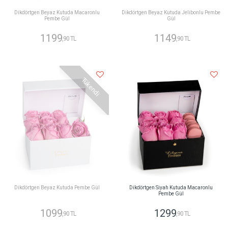
Dikdörtgen Beyaz Kutuda Macaronlu
Dikdörtgen Beyaz Kutuda Jelibonlu Pembe
Pembe Gül
Gül
1199
1149
,90 TL
,90 TL
Tükendi
Dikdörtgen Beyaz Kutuda Pembe Gül
Dikdörtgen Siyah Kutuda Macaronlu
Pembe Gül
1099
1299
,90 TL
,90 TL