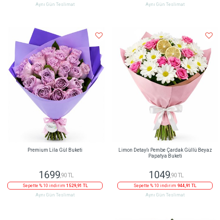
Aynı Gün Teslimat
Aynı Gün Teslimat
Premium Lila Gül Buketi
Limon Detaylı Pembe Çardak Güllü Beyaz
Papatya Buketi
1699
1049
,90 TL
,90 TL
Sepette % 10 indirim
1529,91 TL
Sepette % 10 indirim
944,91 TL
Aynı Gün Teslimat
Aynı Gün Teslimat