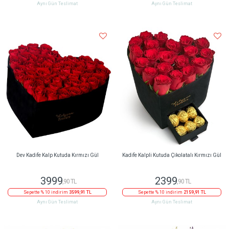
Aynı Gün Teslimat
Aynı Gün Teslimat
Dev Kadife Kalp Kutuda Kırmızı Gül
Kadife Kalpli Kutuda Çikolatalı Kırmızı Gül
3999
2399
,90 TL
,90 TL
Sepette % 10 indirim
3599,91 TL
Sepette % 10 indirim
2159,91 TL
Aynı Gün Teslimat
Aynı Gün Teslimat