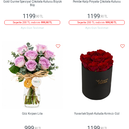
Gold Gurme Spesiyal Çikolata Kutusu Büyük
Pembe Kalp Pinyata Çikolata Kutusu
Boy
1199
1199
,90 TL
,90 TL
Sepette 200 TL indirim
999,90 TL
Sepette 200 TL indirim
999,90 TL
Aynı Gün Teslimat
Aynı Gün Teslimat
Göz Kırpan Lila
Yuvarlak Siyah Kutuda Kırmızı Gül
999
1199
,90 TL
,90 TL