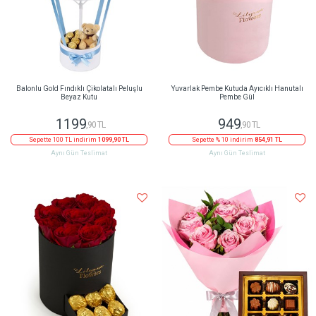
Balonlu Gold Fındıklı Çikolatalı Peluşlu
Yuvarlak Pembe Kutuda Ayıcıklı Hanutalı
Beyaz Kutu
Pembe Gül
1199
949
,90 TL
,90 TL
Sepette 100 TL indirim
1099,90 TL
Sepette % 10 indirim
854,91 TL
Aynı Gün Teslimat
Aynı Gün Teslimat