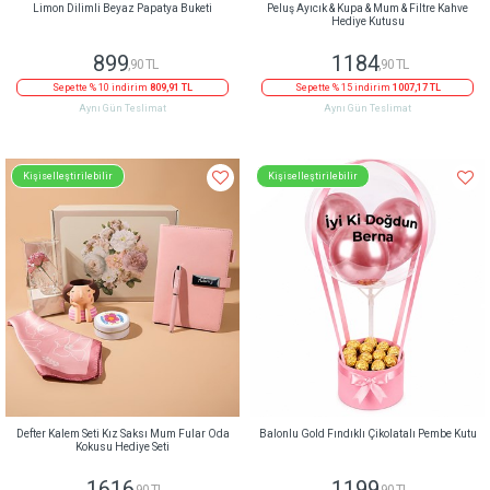
Limon Dilimli Beyaz Papatya Buketi
Peluş Ayıcık & Kupa & Mum & Filtre Kahve
Hediye Kutusu
899
1184
,90 TL
,90 TL
Sepette % 10 indirim
809,91 TL
Sepette % 15 indirim
1007,17 TL
Aynı Gün Teslimat
Aynı Gün Teslimat
Kişiselleştirilebilir
Kişiselleştirilebilir
Defter Kalem Seti Kız Saksı Mum Fular Oda
Balonlu Gold Fındıklı Çikolatalı Pembe Kutu
Kokusu Hediye Seti
1616
1199
,90 TL
,90 TL