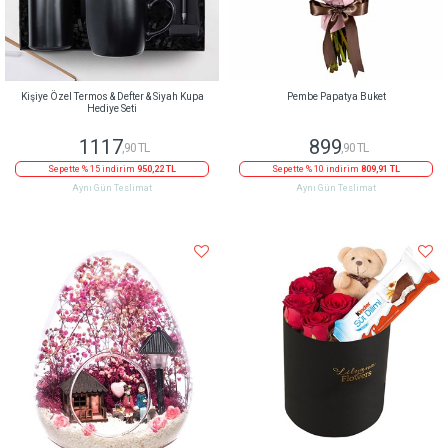
Kişiye Özel Termos & Defter & Siyah Kupa
Pembe Papatya Buket
Hediye Seti
1117
899
,90 TL
,90 TL
Sepette % 15 indirim
950,22 TL
Sepette % 10 indirim
809,91 TL
Aynı Gün Teslimat
Aynı Gün Teslimat