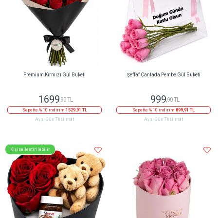
Premium Kırmızı Gül Buketi
Şeffaf Çantada Pembe Gül Buketi
1699
999
,90 TL
,90 TL
Sepette % 10 indirim
1529,91 TL
Sepette % 10 indirim
899,91 TL
Aynı Gün Teslimat
Aynı Gün Teslimat
Kişiselleştirilebilir