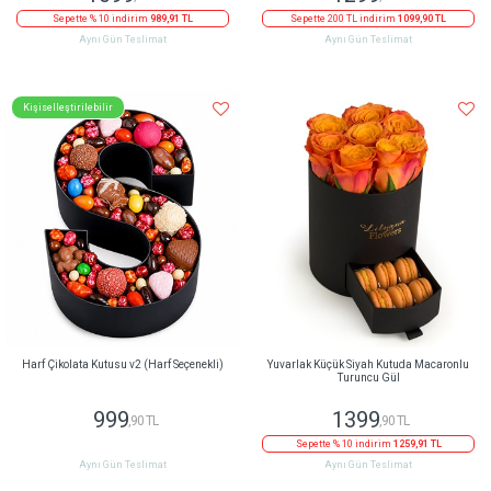
Sepette % 10 indirim
989,91 TL
Sepette 200 TL indirim
1099,90 TL
Aynı Gün Teslimat
Aynı Gün Teslimat
Kişiselleştirilebilir
Harf Çikolata Kutusu v2 (Harf Seçenekli)
Yuvarlak Küçük Siyah Kutuda Macaronlu
Turuncu Gül
999
1399
,90 TL
,90 TL
Sepette % 10 indirim
1259,91 TL
Aynı Gün Teslimat
Aynı Gün Teslimat