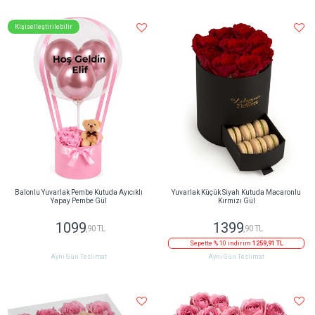
Kişiselleştirilebilir
Balonlu Yuvarlak Pembe Kutuda Ayıcıklı
Yuvarlak Küçük Siyah Kutuda Macaronlu
Yapay Pembe Gül
Kırmızı Gül
1099
1399
,90 TL
,90 TL
Sepette % 10 indirim
1259,91 TL
Aynı Gün Teslimat
Aynı Gün Teslimat