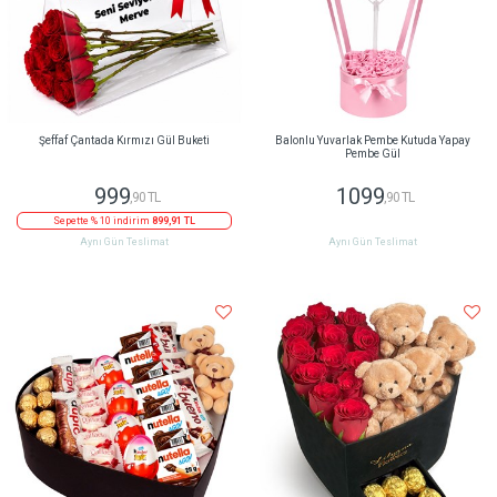
Şeffaf Çantada Kırmızı Gül Buketi
Balonlu Yuvarlak Pembe Kutuda Yapay
Pembe Gül
999
1099
,90 TL
,90 TL
Sepette % 10 indirim
899,91 TL
Aynı Gün Teslimat
Aynı Gün Teslimat