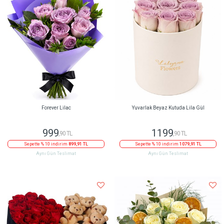
Forever Lilac
Yuvarlak Beyaz Kutuda Lila Gül
999
1199
,90 TL
,90 TL
Sepette % 10 indirim
899,91 TL
Sepette % 10 indirim
1079,91 TL
Aynı Gün Teslimat
Aynı Gün Teslimat