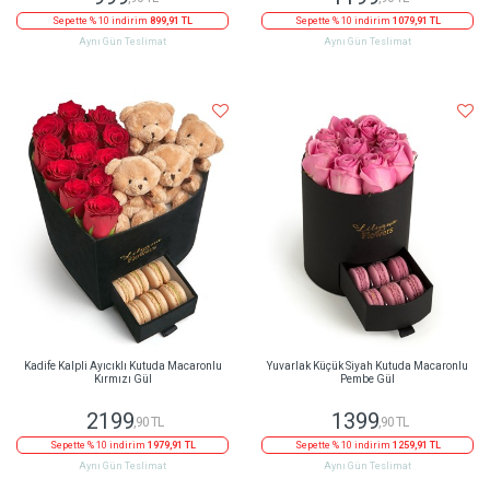
Sepette % 10 indirim
899,91 TL
Sepette % 10 indirim
1079,91 TL
Aynı Gün Teslimat
Aynı Gün Teslimat
Kadife Kalpli Ayıcıklı Kutuda Macaronlu
Yuvarlak Küçük Siyah Kutuda Macaronlu
Kırmızı Gül
Pembe Gül
2199
1399
,90 TL
,90 TL
Sepette % 10 indirim
1979,91 TL
Sepette % 10 indirim
1259,91 TL
Aynı Gün Teslimat
Aynı Gün Teslimat