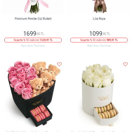
Premium Pembe Gül Buketi
Lila Rüya
1699
1099
,90 TL
,90 TL
Sepette % 10 indirim
1529,91 TL
Sepette % 10 indirim
989,91 TL
Aynı Gün Teslimat
Aynı Gün Teslimat