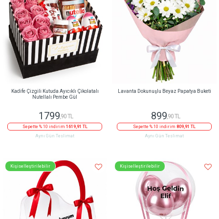
Kadife Çizgili Kutuda Ayıcıklı Çikolatalı
Lavanta Dokunuşlu Beyaz Papatya Buketi
Nutellalı Pembe Gül
1799
899
,90 TL
,90 TL
Sepette % 10 indirim
1619,91 TL
Sepette % 10 indirim
809,91 TL
Aynı Gün Teslimat
Aynı Gün Teslimat
Kişiselleştirilebilir
Kişiselleştirilebilir