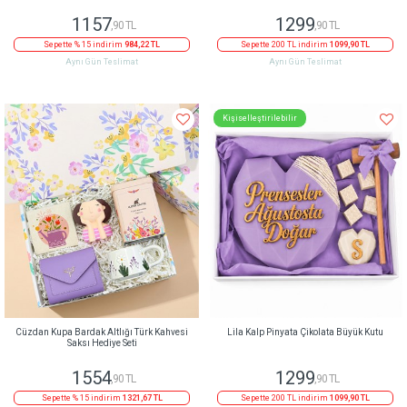
1157
1299
,90 TL
,90 TL
Sepette % 15 indirim
984,22 TL
Sepette 200 TL indirim
1099,90 TL
Aynı Gün Teslimat
Aynı Gün Teslimat
Kişiselleştirilebilir
Cüzdan Kupa Bardak Altlığı Türk Kahvesi
Lila Kalp Pinyata Çikolata Büyük Kutu
Saksı Hediye Seti
1554
1299
,90 TL
,90 TL
Sepette % 15 indirim
1321,67 TL
Sepette 200 TL indirim
1099,90 TL