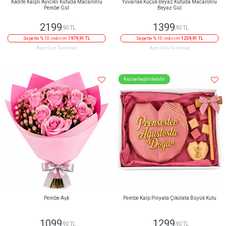
Kadife Kalpli Ayıcıklı Kutuda Macaronlu
Yuvarlak Küçük Beyaz Kutuda Macaronlu
Pembe Gül
Beyaz Gül
2199
1399
,90 TL
,90 TL
Sepette % 10 indirim
1979,91 TL
Sepette % 10 indirim
1259,91 TL
Aynı Gün Teslimat
Aynı Gün Teslimat
Kişiselleştirilebilir
Pembe Aşk
Pembe Kalp Pinyata Çikolata Büyük Kutu
1099
1299
,90 TL
,90 TL