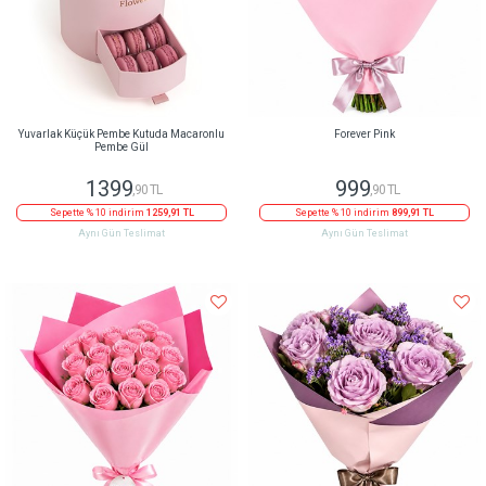
Yuvarlak Küçük Pembe Kutuda Macaronlu
Forever Pink
Pembe Gül
1399
999
,90 TL
,90 TL
Sepette % 10 indirim
1259,91 TL
Sepette % 10 indirim
899,91 TL
Aynı Gün Teslimat
Aynı Gün Teslimat