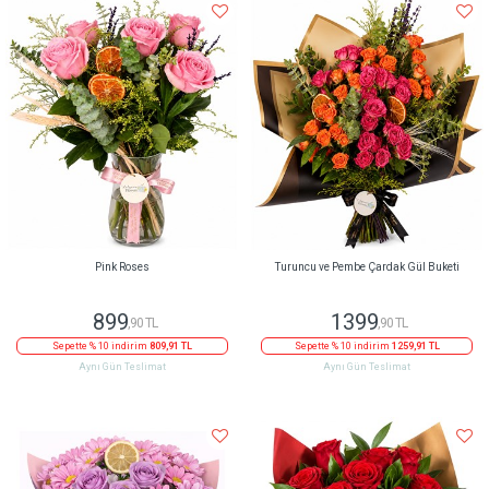
Pink Roses
Turuncu ve Pembe Çardak Gül Buketi
899
1399
,90 TL
,90 TL
Sepette % 10 indirim
809,91 TL
Sepette % 10 indirim
1259,91 TL
Aynı Gün Teslimat
Aynı Gün Teslimat