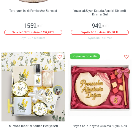
Teraryum Işıklı Pembe Aşk Bahçesi
Yuvarlak Siyah Kutuda Ayıcıklı Kinderli
Kırmızı Gül
1559
949
,90 TL
,90 TL
Sepette 100 TL indirim
1459,90 TL
Sepette % 10 indirim
854,91 TL
Aynı Gün Teslimat
Aynı Gün Teslimat
Kişiselleştirilebilir
Mimoza Tasarım Kadına Hediye Seti
Beyaz Kalp Pinyata Çikolata Büyük Kutu