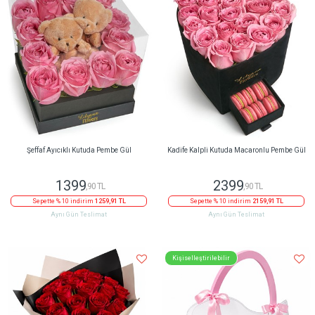
Şeffaf Ayıcıklı Kutuda Pembe Gül
Kadife Kalpli Kutuda Macaronlu Pembe Gül
1399
2399
,90 TL
,90 TL
Sepette % 10 indirim
1259,91 TL
Sepette % 10 indirim
2159,91 TL
Aynı Gün Teslimat
Aynı Gün Teslimat
Kişiselleştirilebilir