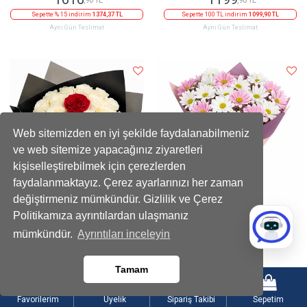
Sepette % 15 indirim
1374,37 TL
Sepette 100 TL indirim
1099,90 TL
Aynı Gün Teslimat
Aynı Gün Teslimat
Web sitemizden en iyi şekilde faydalanabilmeniz
ve web sitemize yapacağınız ziyaretleri
kişiselleştirebilmek için çerezlerden
faydalanmaktayız. Çerez ayarlarınızı her zaman
değiştirmeniz mümkündür. Gizlilik ve Çerez
Politikamıza ayrıntılardan ulaşmanız
Premium Beyaz Kırmızı Gül Buketi
Beyaz ve Pembe Papatya Karışık Buket
mümkündür.
Ayrıntıları inceleyin
1699
899
,90 TL
,90 TL
Tamam
Sepette % 10 indirim
1529,91 TL
Sepette % 10 indirim
809,91 TL
Aynı Gün Teslimat
Aynı Gün Teslimat
Favorilerim
Üyelik
Sipariş Takibi
Sepetim