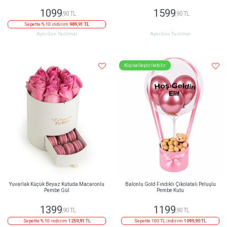
1099
1599
,90 TL
,90 TL
Sepette % 10 indirim
989,91 TL
Aynı Gün Teslimat
Aynı Gün Teslimat
Kişiselleştirilebilir
Yuvarlak Küçük Beyaz Kutuda Macaronlu
Balonlu Gold Fındıklı Çikolatalı Peluşlu
Pembe Gül
Pembe Kutu
1399
1199
,90 TL
,90 TL
Sepette % 10 indirim
1259,91 TL
Sepette 100 TL indirim
1099,90 TL