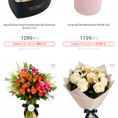
Küçük Kalpli Siyah Kutuda Ayıcıklı Nutellalı
Yuvarlak Pembe Kutuda Pembe Gül
Kırmızı Gül
1099
1199
,90 TL
,90 TL
Sepette % 10 indirim
989,91 TL
Sepette % 10 indirim
1079,91 TL
Aynı Gün Teslimat
Aynı Gün Teslimat