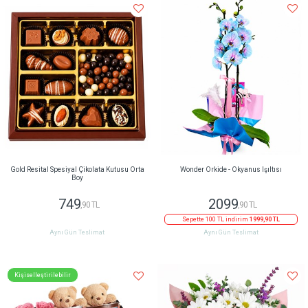
Gold Resital Spesiyal Çikolata Kutusu Orta
Wonder Orkide - Okyanus Işıltısı
Boy
749
2099
,90 TL
,90 TL
Sepette 100 TL indirim
1999,90 TL
Aynı Gün Teslimat
Aynı Gün Teslimat
Kişiselleştirilebilir