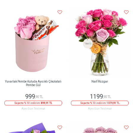
Yuvarlak Pembe Kutuda Ayıcıklı Çikolatalı
Naif Rüzgar
Pembe Gül
999
1199
,90 TL
,90 TL
Sepette % 10 indirim
899,91 TL
Sepette % 10 indirim
1079,91 TL
Aynı Gün Teslimat
Aynı Gün Teslimat