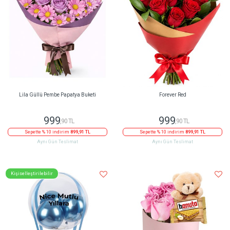
Lila Güllü Pembe Papatya Buketi
Forever Red
999
999
,90 TL
,90 TL
Sepette % 10 indirim
899,91 TL
Sepette % 10 indirim
899,91 TL
Aynı Gün Teslimat
Aynı Gün Teslimat
Kişiselleştirilebilir