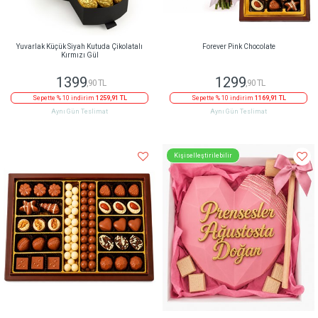
Yuvarlak Küçük Siyah Kutuda Çikolatalı
Forever Pink Chocolate
Kırmızı Gül
1399
1299
,90 TL
,90 TL
Sepette % 10 indirim
1259,91 TL
Sepette % 10 indirim
1169,91 TL
Aynı Gün Teslimat
Aynı Gün Teslimat
Kişiselleştirilebilir