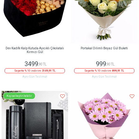
Dev Kadife Kalp Kutuda Ayıcıklı Çikolatalı
Portakal Dilimli Beyaz Gül Buketi
Kırmızı Gül
3499
999
,90 TL
,90 TL
Sepette % 10 indirim
3149,91 TL
Sepette % 10 indirim
899,91 TL
Aynı Gün Teslimat
Aynı Gün Teslimat
Kişiselleştirilebilir