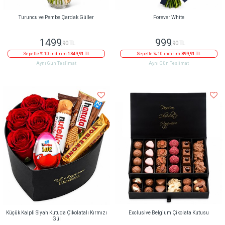
Turuncu ve Pembe Çardak Güller
Forever White
1499
999
,90 TL
,90 TL
Sepette % 10 indirim
1349,91 TL
Sepette % 10 indirim
899,91 TL
Aynı Gün Teslimat
Aynı Gün Teslimat
Küçük Kalpli Siyah Kutuda Çikolatalı Kırmızı
Exclusive Belgium Çikolata Kutusu
Gül