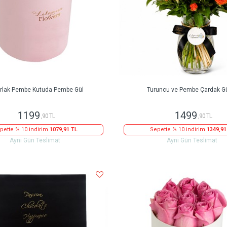
rlak Pembe Kutuda Pembe Gül
Turuncu ve Pembe Çardak Gü
1199
1499
,90 TL
,90 TL
pette % 10 indirim
1079,91 TL
Sepette % 10 indirim
1349,91
Aynı Gün Teslimat
Aynı Gün Teslimat