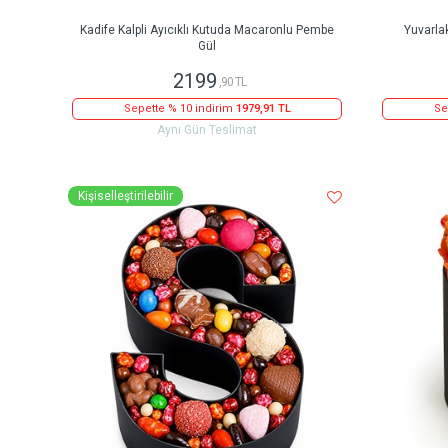
Kadife Kalpli Ayıcıklı Kutuda Macaronlu Pembe
Yuvarla
Gül
2199
,90 TL
Sepette % 10 indirim
1979,91 TL
Se
Aynı Gün Teslimat
Kişiselleştirilebilir