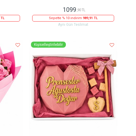
1099
,90 TL
 TL
Sepette % 10 indirim
989,91 TL
Aynı Gün Teslimat
Kişiselleştirilebilir