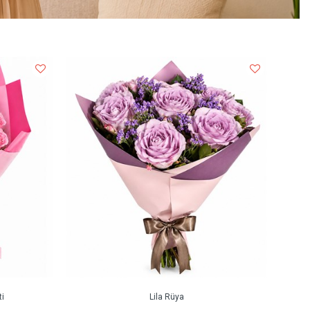
i
Lila Rüya