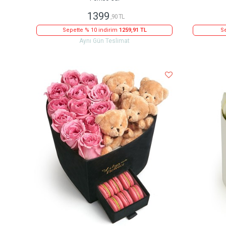
1399
,90 TL
Sepette % 10 indirim
1259,91 TL
Se
Aynı Gün Teslimat