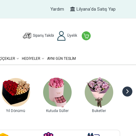
Yardım
Lilyana'da Satış Yap
Sipariş Takibi
Üyelik
ÇIÇEKLER
HEDIYELER
AYNI GÜN TESLİM
Yıl Dönümü
Kutuda Güller
Buketler
Gurme