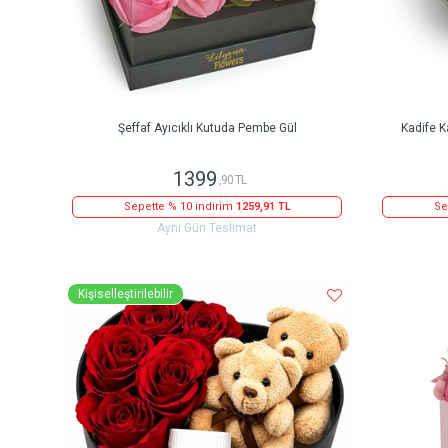
Şeffaf Ayıcıklı Kutuda Pembe Gül
Kadife K
1399
,90 TL
Sepette % 10 indirim
1259,91 TL
Se
Aynı Gün Teslimat
Kişiselleştirilebilir