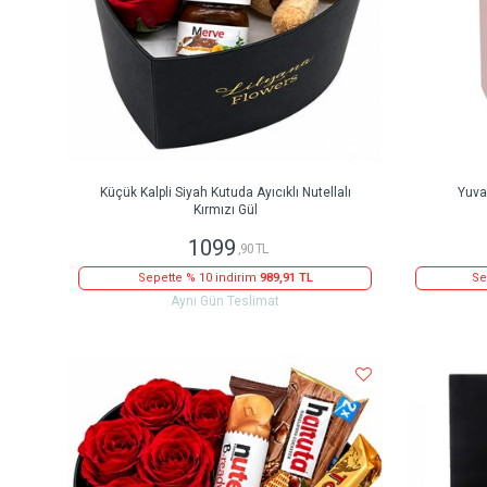
Küçük Kalpli Siyah Kutuda Ayıcıklı Nutellalı
Yuva
Kırmızı Gül
1099
,90 TL
Sepette % 10 indirim
989,91 TL
Se
Aynı Gün Teslimat