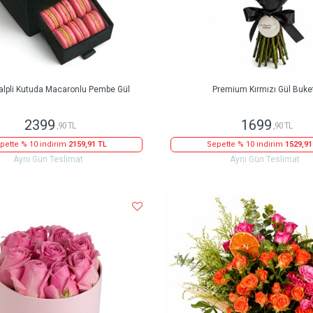
alpli Kutuda Macaronlu Pembe Gül
Premium Kırmızı Gül Buke
2399
1699
,90 TL
,90 TL
pette % 10 indirim
2159,91 TL
Sepette % 10 indirim
1529,91
Aynı Gün Teslimat
Aynı Gün Teslimat