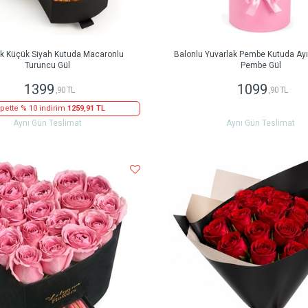
ak Küçük Siyah Kutuda Macaronlu
Balonlu Yuvarlak Pembe Kutuda Ayıc
Turuncu Gül
Pembe Gül
1399
1099
,90 TL
,90 TL
pette % 10 indirim
1259,91 TL
Aynı Gün Teslimat
Aynı Gün Teslimat