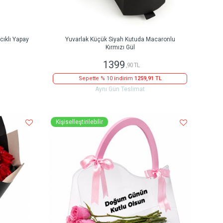
ıklı Yapay
Yuvarlak Küçük Siyah Kutuda Macaronlu
Kırmızı Gül
1399
,90 TL
Sepette % 10 indirim
1259,91 TL
Aynı Gün Teslimat
Kişiselleştirilebilir