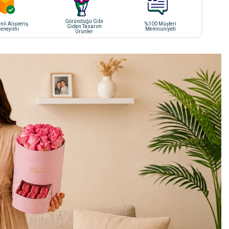
Göründüğü Gibi
li Alışveriş
%100 Müşteri
Giden Tasarım
eneyimi
Memnuniyeti
Ürünler