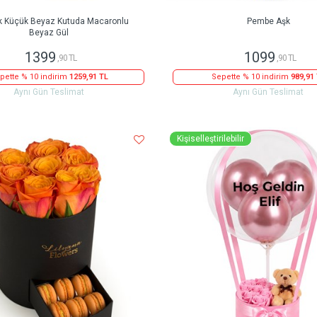
k Küçük Beyaz Kutuda Macaronlu
Pembe Aşk
Beyaz Gül
1399
1099
,90 TL
,90 TL
pette % 10 indirim
1259,91 TL
Sepette % 10 indirim
989,91
Aynı Gün Teslimat
Aynı Gün Teslimat
Kişiselleştirilebilir