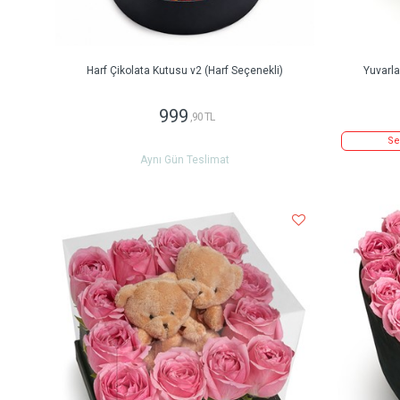
Harf Çikolata Kutusu v2 (Harf Seçenekli)
Yuvarl
999
,90 TL
Se
Aynı Gün Teslimat