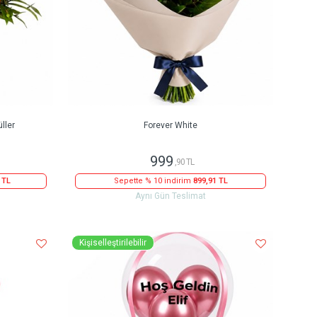
ller
Forever White
999
,90 TL
 TL
Sepette % 10 indirim
899,91 TL
Aynı Gün Teslimat
Kişiselleştirilebilir