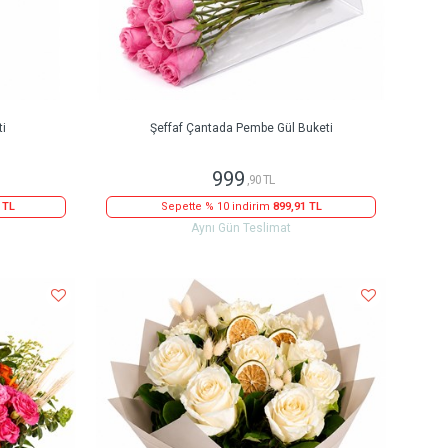
ti
Şeffaf Çantada Pembe Gül Buketi
999
,90 TL
 TL
Sepette % 10 indirim
899,91 TL
Aynı Gün Teslimat