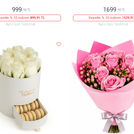
999
1699
,90 TL
,90 TL
pette % 10 indirim
899,91 TL
Sepette % 10 indirim
1529,91
Aynı Gün Teslimat
Aynı Gün Teslimat