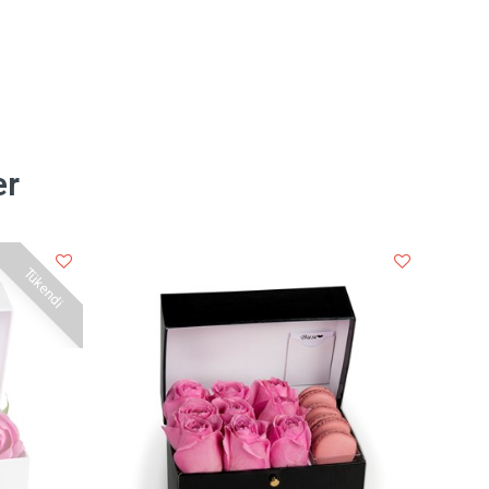
er
Tükendi