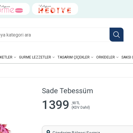
KETLER
GURME LEZZETLER
TASARIM ÇIÇEKLER
ORKIDELER
SAKSI 
Sade Tebessüm
1399
,90 TL
(KDV Dahil)