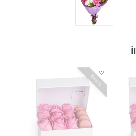
İ
Tükendi