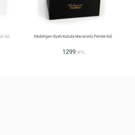
be Gül
Dikdörtgen Siyah Kutuda Macaronlu Pembe Gül
1299
,90 TL