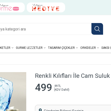
KETLER
GURME LEZZETLER
TASARIM ÇIÇEKLER
ORKIDELER
SAKSI 
Renkli Kılıfları İle Cam Suluk
499
,99 TL
(KDV Dahil)