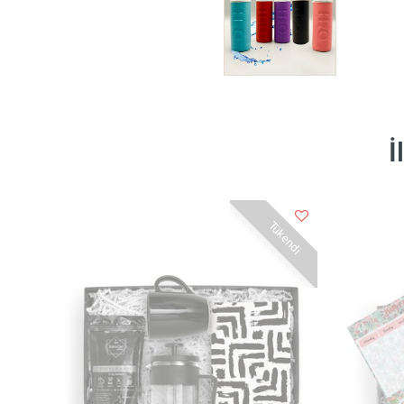
İ
Tükendi