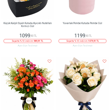
Küçük Kalpli Siyah Kutuda Ayıcıklı Nutellalı
Yuvarlak Pembe Kutuda Pembe Gül
Kırmızı Gül
1099
1199
,90 TL
,90 TL
Sepette % 10 indirim
989,91 TL
Sepette % 10 indirim
1079,91 TL
Aynı Gün Teslimat
Aynı Gün Teslimat