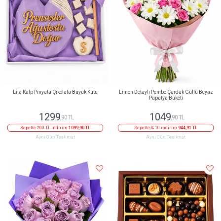
Lila Kalp Pinyata Çikolata Büyük Kutu
Limon Detaylı Pembe Çardak Güllü Beyaz
Papatya Buketi
1299
1049
,90 TL
,90 TL
Sepette 200 TL indirim
1099,90 TL
Sepette % 10 indirim
944,91 TL
Aynı Gün Teslimat
Aynı Gün Teslimat