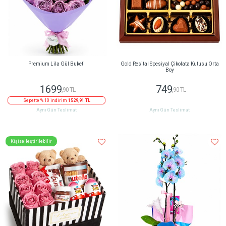
Premium Lila Gül Buketi
Gold Resital Spesiyal Çikolata Kutusu Orta
Boy
1699
749
,90 TL
,90 TL
Sepette % 10 indirim
1529,91 TL
Aynı Gün Teslimat
Aynı Gün Teslimat
Kişiselleştirilebilir