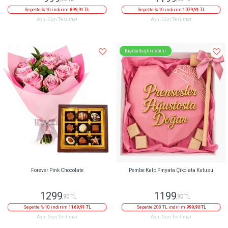
Sepette % 10 indirim
899,91 TL
Sepette % 10 indirim
1079,91 TL
Aynı Gün Teslimat
Aynı Gün Teslimat
Kişiselleştirilebilir
Forever Pink Chocolate
Pembe Kalp Pinyata Çikolata Kutusu
1299
1199
,90 TL
,90 TL
Sepette % 10 indirim
1169,91 TL
Sepette 200 TL indirim
999,90 TL
Aynı Gün Teslimat
Aynı Gün Teslimat