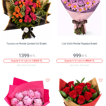
Turuncu ve Pembe Çardak Gül Buketi
Lila Güllü Pembe Papatya Buketi
1399
999
,90 TL
,90 TL
Sepette % 10 indirim
1259,91 TL
Sepette % 10 indirim
899,91 TL
Aynı Gün Teslimat
Aynı Gün Teslimat