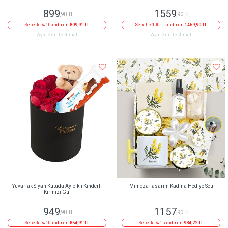
899
1559
,90 TL
,90 TL
Sepette % 10 indirim
809,91 TL
Sepette 100 TL indirim
1459,90 TL
Aynı Gün Teslimat
Aynı Gün Teslimat
Yuvarlak Siyah Kutuda Ayıcıklı Kinderli
Mimoza Tasarım Kadına Hediye Seti
Kırmızı Gül
949
1157
,90 TL
,90 TL
Sepette % 10 indirim
854,91 TL
Sepette % 15 indirim
984,22 TL