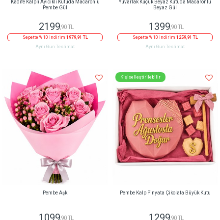
Kadife Kalpli Ayıcıklı Kutuda Macaronlu
Yuvarlak Küçük Beyaz Kutuda Macaronlu
Pembe Gül
Beyaz Gül
2199
1399
,90 TL
,90 TL
Sepette % 10 indirim
1979,91 TL
Sepette % 10 indirim
1259,91 TL
Aynı Gün Teslimat
Aynı Gün Teslimat
Kişiselleştirilebilir
Pembe Aşk
Pembe Kalp Pinyata Çikolata Büyük Kutu
1099
1299
,90 TL
,90 TL