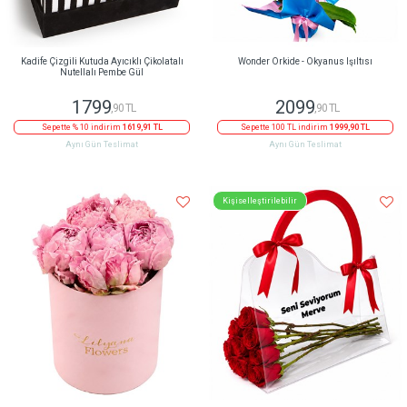
Kadife Çizgili Kutuda Ayıcıklı Çikolatalı
Wonder Orkide - Okyanus Işıltısı
Nutellalı Pembe Gül
1799
2099
,90 TL
,90 TL
Sepette % 10 indirim
1619,91 TL
Sepette 100 TL indirim
1999,90 TL
Aynı Gün Teslimat
Aynı Gün Teslimat
Kişiselleştirilebilir