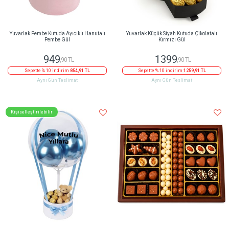
Yuvarlak Pembe Kutuda Ayıcıklı Hanutalı
Yuvarlak Küçük Siyah Kutuda Çikolatalı
Pembe Gül
Kırmızı Gül
949
1399
,90 TL
,90 TL
Sepette % 10 indirim
854,91 TL
Sepette % 10 indirim
1259,91 TL
Aynı Gün Teslimat
Aynı Gün Teslimat
Kişiselleştirilebilir