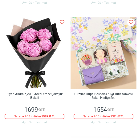
Aynı Gün Teslimat
Aynı Gün Teslimat
Siyah Ambalajda 5 Adet Pembe Şakayık
Cüzdan Kupa Bardak Altlığı Türk Kahvesi
Buketi
Saksı Hediye Seti
1699
1554
,90 TL
,90 TL
Sepette % 10 indirim
1529,91 TL
Sepette % 15 indirim
1321,67 TL
Aynı Gün Teslimat
Aynı Gün Teslimat