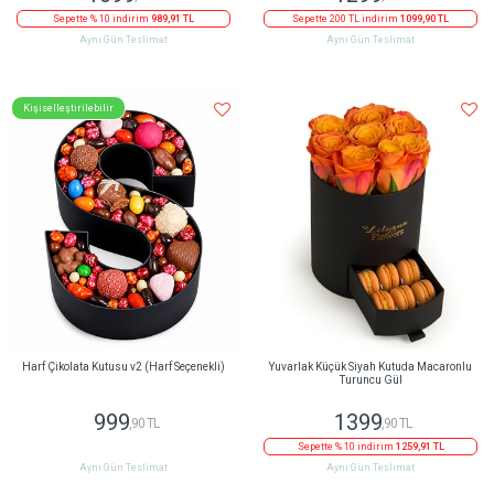
Sepette % 10 indirim
989,91 TL
Sepette 200 TL indirim
1099,90 TL
Aynı Gün Teslimat
Aynı Gün Teslimat
Kişiselleştirilebilir
Harf Çikolata Kutusu v2 (Harf Seçenekli)
Yuvarlak Küçük Siyah Kutuda Macaronlu
Turuncu Gül
999
1399
,90 TL
,90 TL
Sepette % 10 indirim
1259,91 TL
Aynı Gün Teslimat
Aynı Gün Teslimat