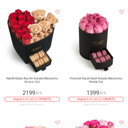
Kadife Kalpli Ayıcıklı Kutuda Macaronlu
Yuvarlak Küçük Siyah Kutuda Macaronlu
Kırmızı Gül
Pembe Gül
2199
1399
,90 TL
,90 TL
Sepette % 10 indirim
1979,91 TL
Sepette % 10 indirim
1259,91 TL
Aynı Gün Teslimat
Aynı Gün Teslimat