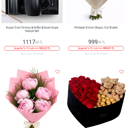
Kişiye Özel Termos & Defter & Siyah Kupa
Portakal Dilimli Beyaz Gül Buketi
Hediye Seti
1117
999
,90 TL
,90 TL
Sepette % 15 indirim
950,22 TL
Sepette % 10 indirim
899,91 TL
Aynı Gün Teslimat
Aynı Gün Teslimat