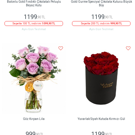
Balonlu Gold Fındıklı Çikolatalı Peluşlu
Gold Gurme Spesiyal Çikolata Kutusu Büyük
Beyaz Kutu
Boy
1199
1199
,90 TL
,90 TL
Sepette 100 TL indirim
1099,90 TL
Sepette 200 TL indirim
999,90 TL
Aynı Gün Teslimat
Aynı Gün Teslimat
Göz Kırpan Lila
Yuvarlak Siyah Kutuda Kırmızı Gül
999
1199
,90 TL
,90 TL