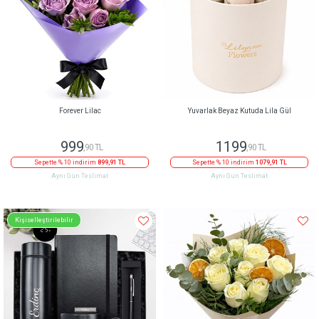
Forever Lilac
Yuvarlak Beyaz Kutuda Lila Gül
999
1199
,90 TL
,90 TL
Sepette % 10 indirim
899,91 TL
Sepette % 10 indirim
1079,91 TL
Aynı Gün Teslimat
Aynı Gün Teslimat
Kişiselleştirilebilir