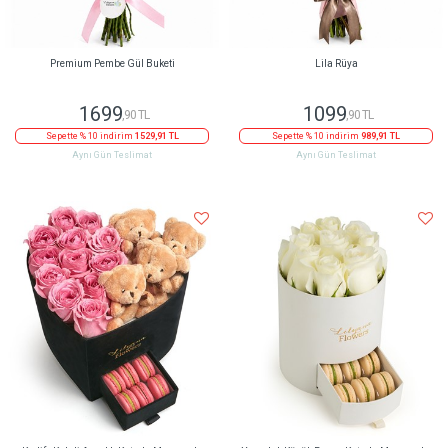
Premium Pembe Gül Buketi
Lila Rüya
1699
1099
,90 TL
,90 TL
Sepette % 10 indirim
1529,91 TL
Sepette % 10 indirim
989,91 TL
Aynı Gün Teslimat
Aynı Gün Teslimat