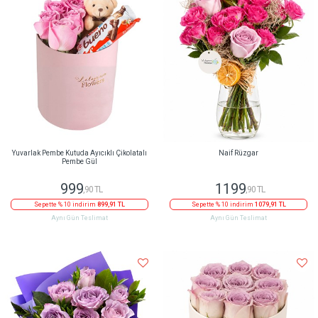
Yuvarlak Pembe Kutuda Ayıcıklı Çikolatalı
Naif Rüzgar
Pembe Gül
999
1199
,90 TL
,90 TL
Sepette % 10 indirim
899,91 TL
Sepette % 10 indirim
1079,91 TL
Aynı Gün Teslimat
Aynı Gün Teslimat