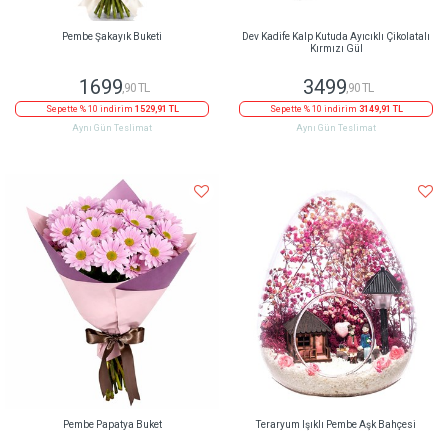
Pembe Şakayık Buketi
Dev Kadife Kalp Kutuda Ayıcıklı Çikolatalı
Kırmızı Gül
1699
3499
,90 TL
,90 TL
Sepette % 10 indirim
1529,91 TL
Sepette % 10 indirim
3149,91 TL
Aynı Gün Teslimat
Aynı Gün Teslimat
Pembe Papatya Buket
Teraryum Işıklı Pembe Aşk Bahçesi