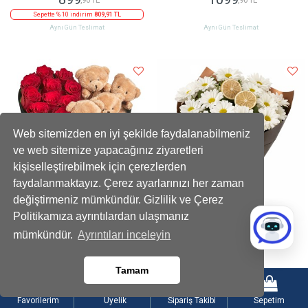
Sepette % 10 indirim
809,91 TL
Aynı Gün Teslimat
Aynı Gün Teslimat
Web sitemizden en iyi şekilde faydalanabilmeniz
ve web sitemize yapacağınız ziyaretleri
kişiselleştirebilmek için çerezlerden
faydalanmaktayız. Çerez ayarlarınızı her zaman
değiştirmeniz mümkündür. Gizlilik ve Çerez
Politikamıza ayrıntılardan ulaşmanız
Kadife Kalpli Ayıcıklı Kutuda Çikolatalı
Limon Dilimli Beyaz Papatya Buketi
mümkündür.
Ayrıntıları inceleyin
Kırmızı Gül
2199
899
,90 TL
,90 TL
Tamam
Sepette % 10 indirim
1979,91 TL
Sepette % 10 indirim
809,91 TL
Aynı Gün Teslimat
Aynı Gün Teslimat
Favorilerim
Üyelik
Sipariş Takibi
Sepetim