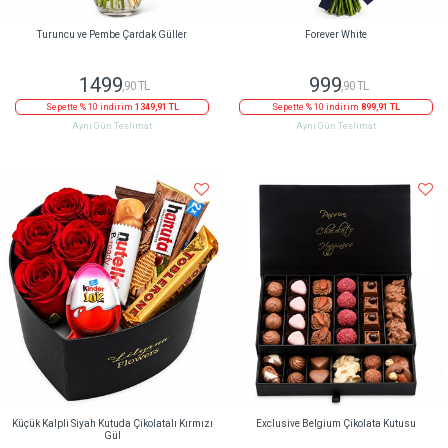
Turuncu ve Pembe Çardak Güller
Forever White
1499
999
,90 TL
,90 TL
Sepette % 10 indirim
1349,91 TL
Sepette % 10 indirim
899,91 TL
Aynı Gün Teslimat
Aynı Gün Teslimat
Küçük Kalpli Siyah Kutuda Çikolatalı Kırmızı
Exclusive Belgium Çikolata Kutusu
Gül