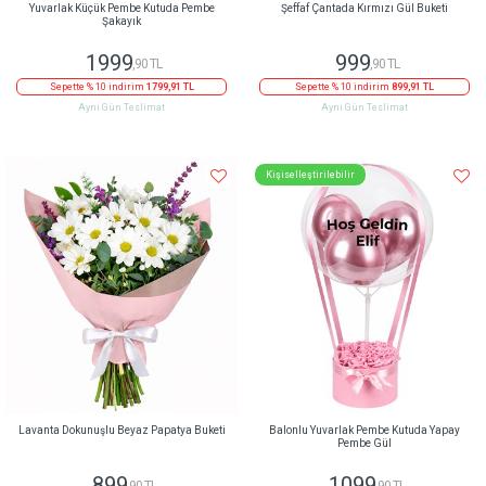
Yuvarlak Küçük Pembe Kutuda Pembe
Şeffaf Çantada Kırmızı Gül Buketi
Şakayık
1999
999
,90 TL
,90 TL
Sepette % 10 indirim
1799,91 TL
Sepette % 10 indirim
899,91 TL
Aynı Gün Teslimat
Aynı Gün Teslimat
Kişiselleştirilebilir
Lavanta Dokunuşlu Beyaz Papatya Buketi
Balonlu Yuvarlak Pembe Kutuda Yapay
Pembe Gül
899
1099
,90 TL
,90 TL