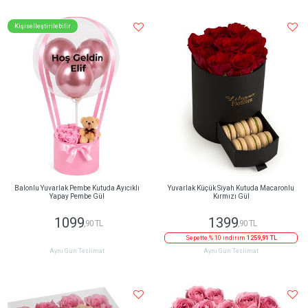
Kişiselleştirilebilir
Balonlu Yuvarlak Pembe Kutuda Ayıcıklı
Yuvarlak Küçük Siyah Kutuda Macaronlu
Yapay Pembe Gül
Kırmızı Gül
1099
1399
,90 TL
,90 TL
Sepette % 10 indirim
1259,91 TL
Aynı Gün Teslimat
Aynı Gün Teslimat