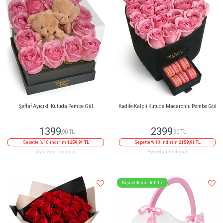
Şeffaf Ayıcıklı Kutuda Pembe Gül
Kadife Kalpli Kutuda Macaronlu Pembe Gül
1399
2399
,90 TL
,90 TL
Sepette % 10 indirim
1259,91 TL
Sepette % 10 indirim
2159,91 TL
Aynı Gün Teslimat
Aynı Gün Teslimat
Kişiselleştirilebilir