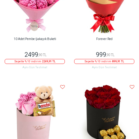
10 Adet Pembe Şakayık Buketi
Forever Red
2499
999
,90 TL
,90 TL
Sepette % 10 indirim
2249,91 TL
Sepette % 10 indirim
899,91 TL
Aynı Gün Teslimat
Aynı Gün Teslimat