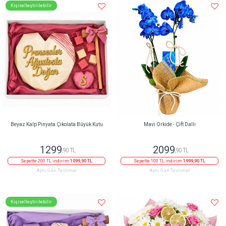
Kişiselleştirilebilir
Beyaz Kalp Pinyata Çikolata Büyük Kutu
Mavi Orkide - Çift Dallı
1299
2099
,90 TL
,90 TL
Sepette 200 TL indirim
1099,90 TL
Sepette 100 TL indirim
1999,90 TL
Aynı Gün Teslimat
Aynı Gün Teslimat
Kişiselleştirilebilir