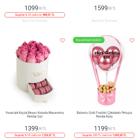
1099
1599
,90 TL
,90 TL
Sepette % 10 indirim
989,91 TL
Aynı Gün Teslimat
Aynı Gün Teslimat
Kişiselleştirilebilir
Yuvarlak Küçük Beyaz Kutuda Macaronlu
Balonlu Gold Fındıklı Çikolatalı Peluşlu
Pembe Gül
Pembe Kutu
1399
1199
,90 TL
,90 TL
Sepette % 10 indirim
1259,91 TL
Sepette 100 TL indirim
1099,90 TL