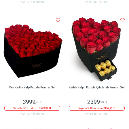
Aynı Gün Teslimat
Aynı Gün Teslimat
Dev Kadife Kalp Kutuda Kırmızı Gül
Kadife Kalpli Kutuda Çikolatalı Kırmızı Gül
3999
2399
,90 TL
,90 TL
Sepette % 10 indirim
3599,91 TL
Sepette % 10 indirim
2159,91 TL
Aynı Gün Teslimat
Aynı Gün Teslimat