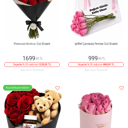
Premium Kırmızı Gül Buketi
Şeffaf Çantada Pembe Gül Buketi
1699
999
,90 TL
,90 TL
Sepette % 10 indirim
1529,91 TL
Sepette % 10 indirim
899,91 TL
Aynı Gün Teslimat
Aynı Gün Teslimat
Kişiselleştirilebilir