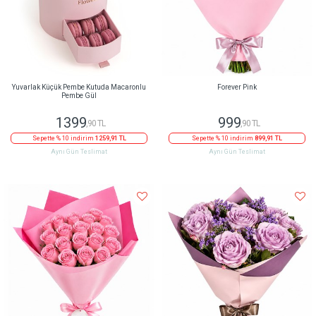
Yuvarlak Küçük Pembe Kutuda Macaronlu
Forever Pink
Pembe Gül
1399
999
,90 TL
,90 TL
Sepette % 10 indirim
1259,91 TL
Sepette % 10 indirim
899,91 TL
Aynı Gün Teslimat
Aynı Gün Teslimat