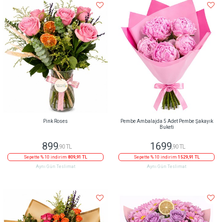
Pink Roses
Pembe Ambalajda 5 Adet Pembe Şakayık
Buketi
899
1699
,90 TL
,90 TL
Sepette % 10 indirim
809,91 TL
Sepette % 10 indirim
1529,91 TL
Aynı Gün Teslimat
Aynı Gün Teslimat