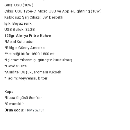
Giriş: USB (10W)
Çıkış: USB Type-C, Micro USB ve Apple Lightning (10W)
Kablosuz Şarj Cihazı: 5W Destekli
Işık: Beyaz renk
USB Bellek: 32GB
125gr Alerya Filtre Kahve
*Metal Kutuludur.
*Bölge: Güney Amerika
*Yetiştiği irtifa: 1600-1800 mt.
*İşleme: Yıkanmış, güneşte kurutulmuş
*Gövde: Orta
*Asidite: Düşük, aroması yüksek
*Tadım: Meyvemsi, bitter
Kupa
*Kupa ölçüsü 8cm'dir.
*Seramiktir.
Ürün Kodu:
TRMY52131