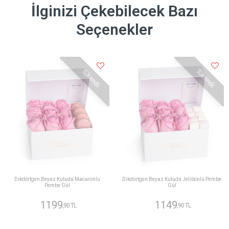
İlginizi Çekebilecek Bazı
Seçenekler
Tükendi
Tükendi
Dikdörtgen Beyaz Kutuda Macaronlu
Dikdörtgen Beyaz Kutuda Jelibonlu Pembe
Pembe Gül
Gül
1199
1149
,90 TL
,90 TL