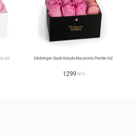
be Gül
Dikdörtgen Siyah Kutuda Macaronlu Pembe Gül
1299
,90 TL