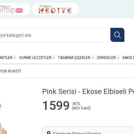
KETLER
GURME LEZZETLER
TASARIM ÇIÇEKLER
ORKIDELER
SAKSI 
YICIK BUKETI
Pink Serisi - Ekose Elbiseli 
1599
,90 TL
(KDV Dahil)