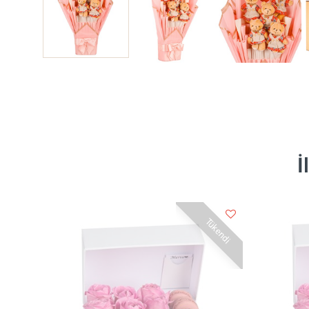
İ
Tükendi