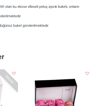
ifi olan bu ekose elbiseli peluş ayıcık buketi, onların
nderilmektedir.
düğünüz buket gönderilmektedir.
er
Tükendi