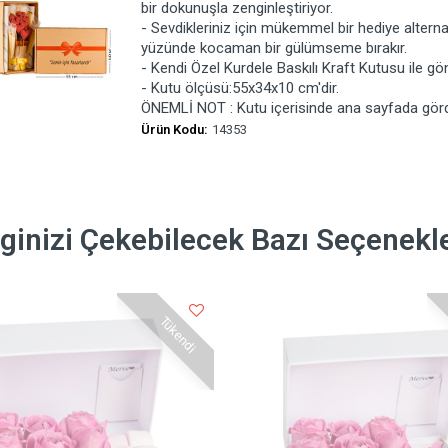
bir dokunuşla zenginleştiriyor.
- Sevdikleriniz için mükemmel bir hediye alternat
yüzünde kocaman bir gülümseme bırakır.
- Kendi Özel Kurdele Baskılı Kraft Kutusu ile gö
- Kutu ölçüsü:55x34x10 cm'dir.
ÖNEMLİ NOT : Kutu içerisinde ana sayfada gör
Ürün Kodu:
14353
lginizi Çekebilecek Bazı Seçenekl
Tükendi