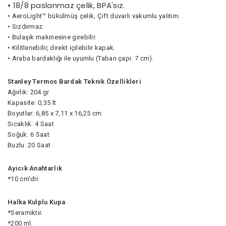
• 18/8 paslanmaz çelik, BPA'sız.
• AeroLight™ bükülmüş çelik, Çift duvarlı vakumlu yalıtım.
• Sızdırmaz.
• Bulaşık makinesine girebilir.
• Kilitlenebilir, direkt içilebilir kapak.
• Araba bardaklığı ile uyumlu (Taban çapı: 7 cm).
Stanley Termos Bardak Teknik Özellikleri
Ağırlık: 204 gr
Kapasite: 0,35 lt
Boyutlar: 6,85 x 7,11 x 16,25 cm
Sıcaklık: 4 Saat
Soğuk: 6 Saat
Buzlu: 20 Saat
Ayıcık Anahtarlık
*10 cm'dir.
Halka Kulplu Kupa
*Seramiktir.
*200 ml.