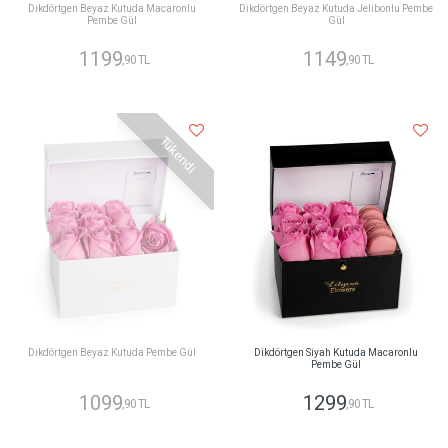
Dikdörtgen Beyaz Kutuda Macaronlu
Dikdörtgen Beyaz Kutuda Jelibonlu Pembe
Pembe Gül
Gül
1199
1149
,90 TL
,90 TL
Tükendi
Dikdörtgen Beyaz Kutuda Pembe Gül
Dikdörtgen Siyah Kutuda Macaronlu
Pembe Gül
1099
1299
,90 TL
,90 TL