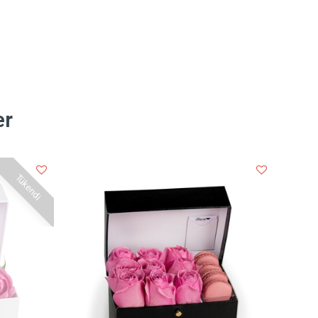
er
Tükendi