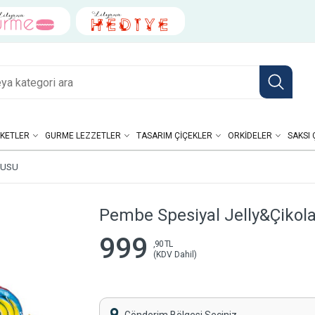
KETLER
GURME LEZZETLER
TASARIM ÇIÇEKLER
ORKIDELER
SAKSI 
TUSU
Pembe Spesiyal Jelly&Çikol
999
,90 TL
(KDV Dahil)