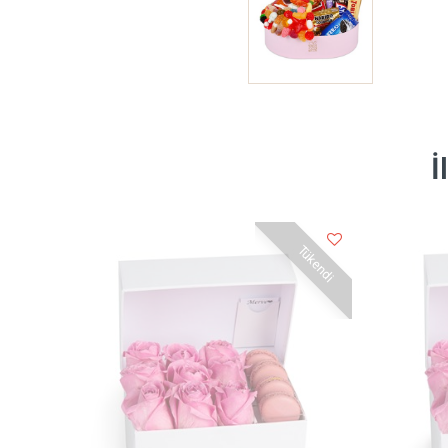
İ
Tükendi