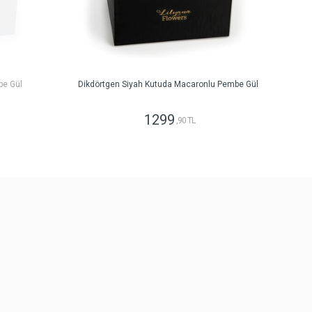
be Gül
Dikdörtgen Siyah Kutuda Macaronlu Pembe Gül
1299
,90 TL