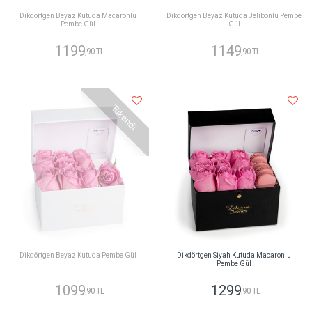
Dikdörtgen Beyaz Kutuda Macaronlu
Dikdörtgen Beyaz Kutuda Jelibonlu Pembe
Pembe Gül
Gül
1199
1149
,90 TL
,90 TL
Tükendi
Dikdörtgen Beyaz Kutuda Pembe Gül
Dikdörtgen Siyah Kutuda Macaronlu
Pembe Gül
1099
1299
,90 TL
,90 TL