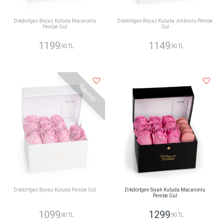
Dikdörtgen Beyaz Kutuda Macaronlu
Dikdörtgen Beyaz Kutuda Jelibonlu Pembe
Pembe Gül
Gül
1199
1149
,90 TL
,90 TL
Tükendi
Dikdörtgen Beyaz Kutuda Pembe Gül
Dikdörtgen Siyah Kutuda Macaronlu
Pembe Gül
1099
1299
,90 TL
,90 TL