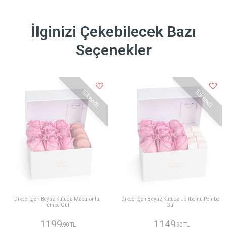
İlginizi Çekebilecek Bazı
Seçenekler
Tükendi
Tükendi
Dikdörtgen Beyaz Kutuda Macaronlu
Dikdörtgen Beyaz Kutuda Jelibonlu Pembe
Pembe Gül
Gül
1199
1149
,90 TL
,90 TL