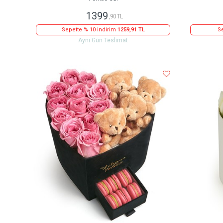
1399
,90 TL
Sepette % 10 indirim
1259,91 TL
Se
Aynı Gün Teslimat