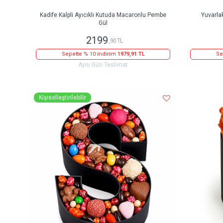
Kadife Kalpli Ayıcıklı Kutuda Macaronlu Pembe
Yuvarla
Gül
2199
,90 TL
Sepette % 10 indirim
1979,91 TL
Se
Aynı Gün Teslimat
Kişiselleştirilebilir