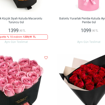
ak Küçük Siyah Kutuda Macaronlu
Balonlu Yuvarlak Pembe Kutuda Ayıc
Turuncu Gül
Pembe Gül
1399
1099
,90 TL
,90 TL
pette % 10 indirim
1259,91 TL
Aynı Gün Teslimat
Aynı Gün Teslimat