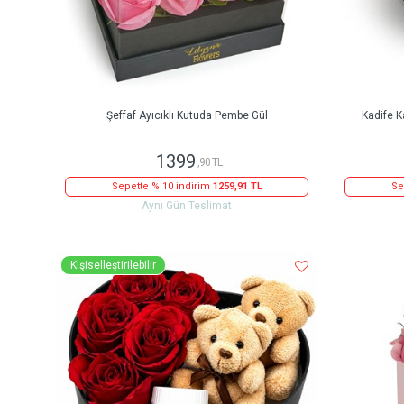
Şeffaf Ayıcıklı Kutuda Pembe Gül
Kadife K
1399
,90 TL
Sepette % 10 indirim
1259,91 TL
Se
Aynı Gün Teslimat
Kişiselleştirilebilir