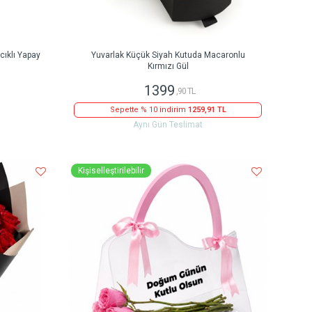
ıklı Yapay
Yuvarlak Küçük Siyah Kutuda Macaronlu
Kırmızı Gül
1399
,90 TL
Sepette % 10 indirim
1259,91 TL
Aynı Gün Teslimat
Kişiselleştirilebilir