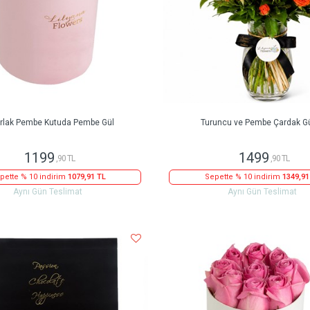
rlak Pembe Kutuda Pembe Gül
Turuncu ve Pembe Çardak Gü
1199
1499
,90 TL
,90 TL
pette % 10 indirim
1079,91 TL
Sepette % 10 indirim
1349,91
Aynı Gün Teslimat
Aynı Gün Teslimat