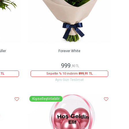
ller
Forever White
999
,90 TL
 TL
Sepette % 10 indirim
899,91 TL
Aynı Gün Teslimat
Kişiselleştirilebilir