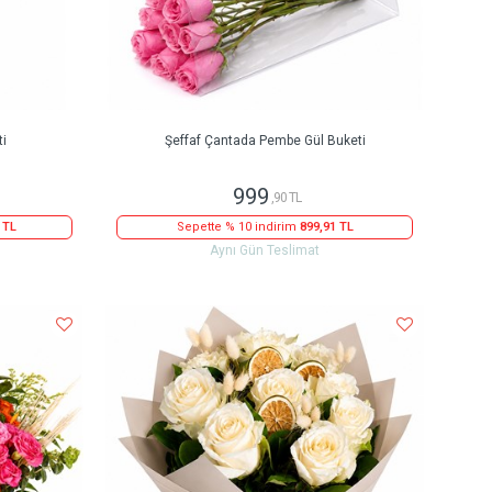
ti
Şeffaf Çantada Pembe Gül Buketi
999
,90 TL
 TL
Sepette % 10 indirim
899,91 TL
Aynı Gün Teslimat