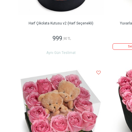
Harf Çikolata Kutusu v2 (Harf Seçenekli)
Yuvarl
999
,90 TL
Se
Aynı Gün Teslimat