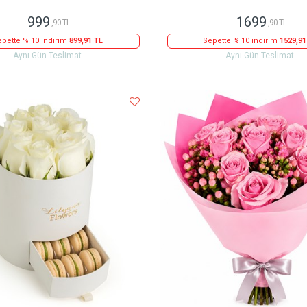
999
1699
,90 TL
,90 TL
pette % 10 indirim
899,91 TL
Sepette % 10 indirim
1529,91
Aynı Gün Teslimat
Aynı Gün Teslimat