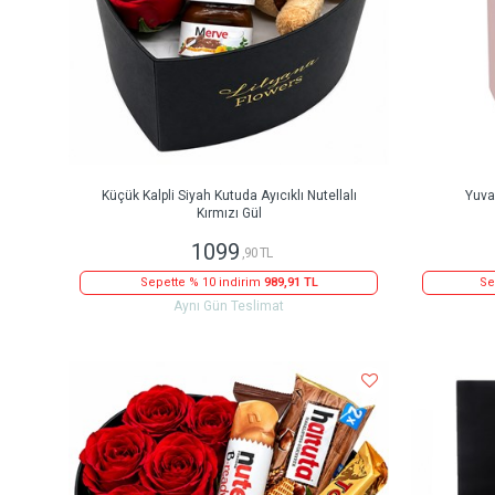
Küçük Kalpli Siyah Kutuda Ayıcıklı Nutellalı
Yuva
Kırmızı Gül
1099
,90 TL
Sepette % 10 indirim
989,91 TL
Se
Aynı Gün Teslimat