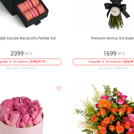
alpli Kutuda Macaronlu Pembe Gül
Premium Kırmızı Gül Buke
2399
1699
,90 TL
,90 TL
pette % 10 indirim
2159,91 TL
Sepette % 10 indirim
1529,91
Aynı Gün Teslimat
Aynı Gün Teslimat