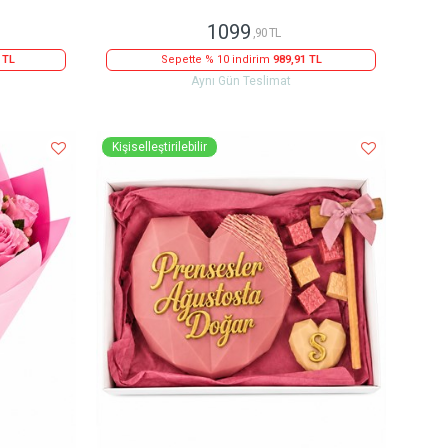
1099
,90 TL
 TL
Sepette % 10 indirim
989,91 TL
Aynı Gün Teslimat
Kişiselleştirilebilir