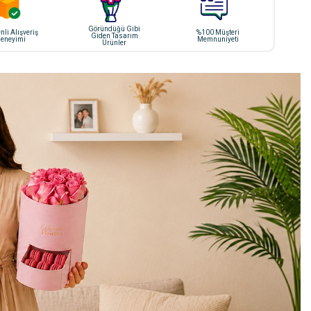
Göründüğü Gibi
li Alışveriş
%100 Müşteri
Giden Tasarım
eneyimi
Memnuniyeti
Ürünler