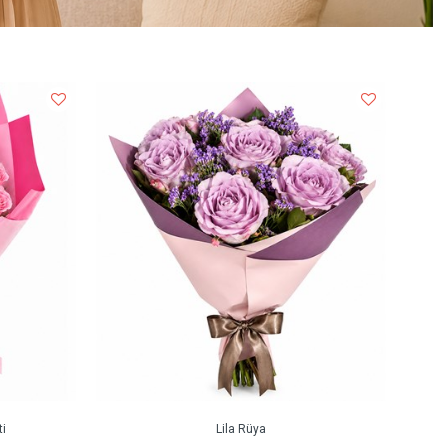
i
Lila Rüya