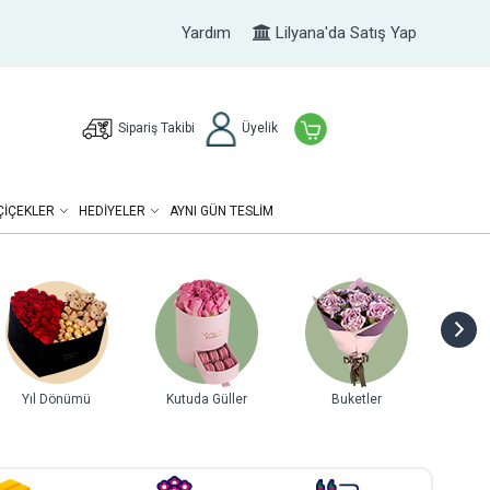
Yardım
Lilyana'da Satış Yap
Sipariş Takibi
Üyelik
ÇIÇEKLER
HEDIYELER
AYNI GÜN TESLİM
Yıl Dönümü
Kutuda Güller
Buketler
Gurme