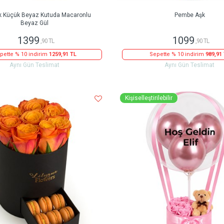
k Küçük Beyaz Kutuda Macaronlu
Pembe Aşk
Beyaz Gül
1399
1099
,90 TL
,90 TL
pette % 10 indirim
1259,91 TL
Sepette % 10 indirim
989,91
Aynı Gün Teslimat
Aynı Gün Teslimat
Kişiselleştirilebilir