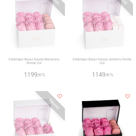
Dikdörtgen Beyaz Kutuda Macaronlu
Dikdörtgen Beyaz Kutuda Jelibonlu Pembe
Pembe Gül
Gül
1199
1149
,90 TL
,90 TL
Tükendi