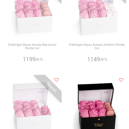
Dikdörtgen Beyaz Kutuda Macaronlu
Dikdörtgen Beyaz Kutuda Jelibonlu Pembe
Pembe Gül
Gül
1199
1149
,90 TL
,90 TL
Tükendi