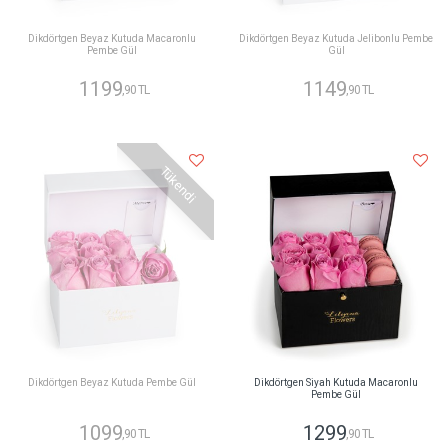
Dikdörtgen Beyaz Kutuda Macaronlu
Dikdörtgen Beyaz Kutuda Jelibonlu Pembe
Pembe Gül
Gül
1199
1149
,90 TL
,90 TL
Tükendi
Dikdörtgen Beyaz Kutuda Pembe Gül
Dikdörtgen Siyah Kutuda Macaronlu
Pembe Gül
1099
1299
,90 TL
,90 TL