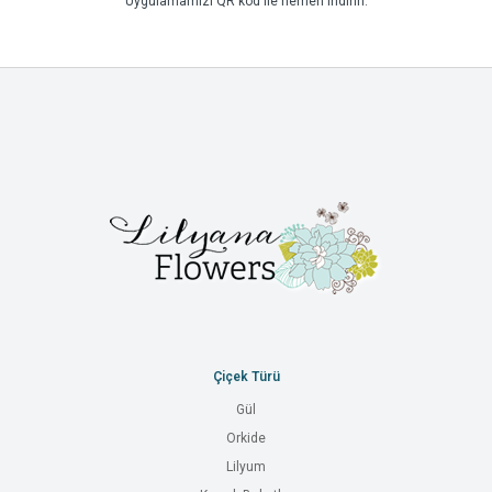
Uygulamamızı QR kod ile hemen indirin.
Çiçek Türü
Gül
Orkide
Lilyum