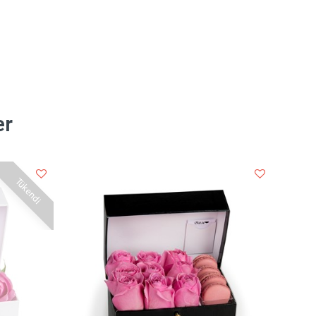
er
Tükendi