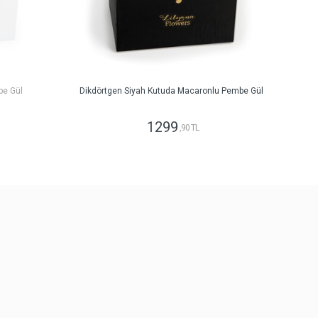
be Gül
Dikdörtgen Siyah Kutuda Macaronlu Pembe Gül
1299
,90 TL