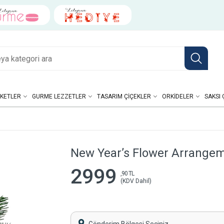
KETLER
GURME LEZZETLER
TASARIM ÇIÇEKLER
ORKIDELER
SAKSI 
New Year’s Flower Arrange
2999
,90 TL
(KDV Dahil)