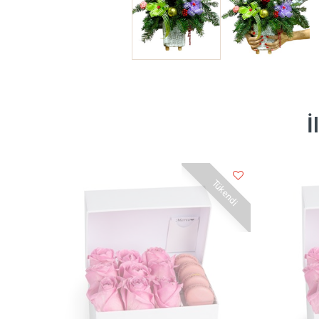
İ
Tükendi