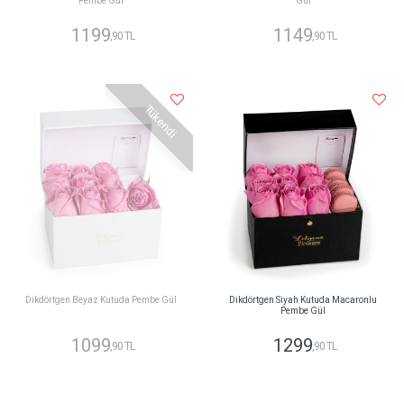
Pembe Gül
Gül
1199
1149
,90 TL
,90 TL
Tükendi
Dikdörtgen Beyaz Kutuda Pembe Gül
Dikdörtgen Siyah Kutuda Macaronlu
Pembe Gül
1099
1299
,90 TL
,90 TL