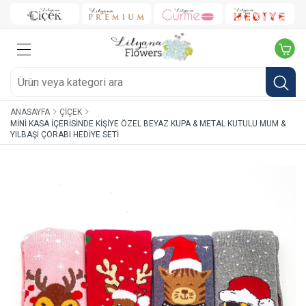
ANASAYFA
ÇIÇEK
MINI KASA İÇERISINDE KIŞIYE ÖZEL BEYAZ KUPA & METAL KUTULU MUM &
YILBAŞI ÇORABI HEDIYE SETI