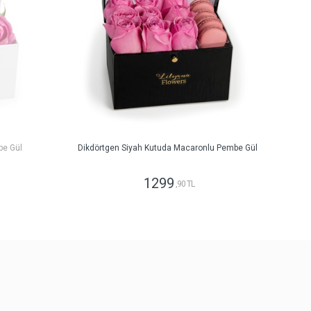
be Gül
Dikdörtgen Siyah Kutuda Macaronlu Pembe Gül
1299
,90 TL