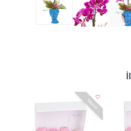
İ
Tükendi