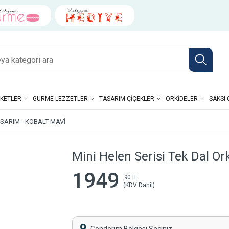
KETLER
GURME LEZZETLER
TASARIM ÇIÇEKLER
ORKIDELER
SAKSI 
ASARIM - KOBALT MAVI
Mini Helen Serisi Tek Dal Or
1949
,90 TL
(KDV Dahil)