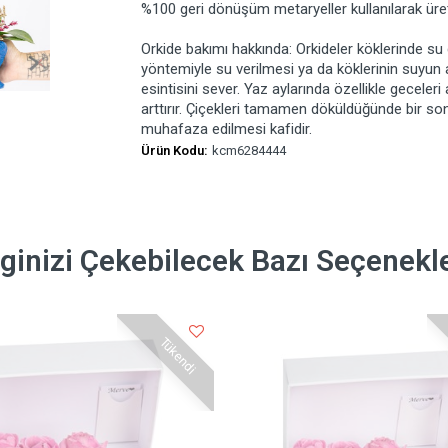
%100 geri dönüşüm metaryeller kullanılarak üreti
Orkide bakımı hakkında: Orkideler köklerinde su
yöntemiyle su verilmesi ya da köklerinin suyun al
esintisini sever. Yaz aylarında özellikle gecele
arttırır. Çiçekleri tamamen döküldüğünde bir s
muhafaza edilmesi kafidir.
Ürün Kodu:
kcm6284444
lginizi Çekebilecek Bazı Seçenekl
Tükendi