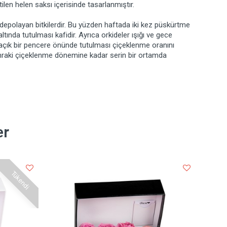
len helen saksı içerisinde tasarlanmıştır.
 depolayan bitkilerdir. Bu yüzden haftada iki kez püskürtme
tında tutulması kafidir. Ayrıca orkideler ışığı ve gece
ri açık bir pencere önünde tutulması çiçeklenme oranını
onraki çiçeklenme dönemine kadar serin bir ortamda
er
Tükendi