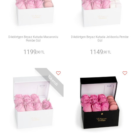
Dikdörtgen Beyaz Kutuda Macaronlu
Dikdörtgen Beyaz Kutuda Jelibonlu Pembe
Pembe Gül
Gül
1199
1149
,90 TL
,90 TL
Tükendi