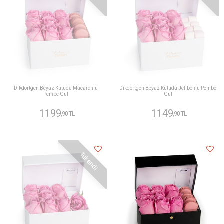
Dikdörtgen Beyaz Kutuda Macaronlu
Dikdörtgen Beyaz Kutuda Jelibonlu Pembe
Pembe Gül
Gül
1199
1149
,90 TL
,90 TL
Tükendi