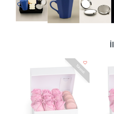
İ
Tükendi