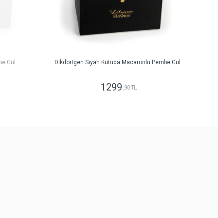
be Gül
Dikdörtgen Siyah Kutuda Macaronlu Pembe Gül
1299
,90 TL