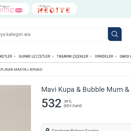
KETLER
GURME LEZZETLER
TASARIM ÇIÇEKLER
ORKIDELER
SAKSI 
APLAMA MAKYAJ AYNASI
Mavi Kupa & Bubble Mum &
532
,99 TL
(KDV Dahil)