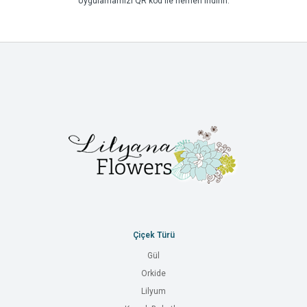
Uygulamamızı QR kod ile hemen indirin.
Çiçek Türü
Gül
Orkide
Lilyum