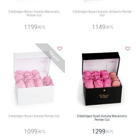
Dikdörtgen Beyaz Kutuda Macaronlu
Dikdörtgen Beyaz Kutuda Jelibonlu Pembe
Pembe Gül
Gül
1199
1149
,90 TL
,90 TL
Tükendi
Dikdörtgen Beyaz Kutuda Pembe Gül
Dikdörtgen Siyah Kutuda Macaronlu
Pembe Gül
1099
1299
,90 TL
,90 TL