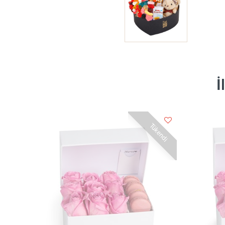
İ
Tükendi