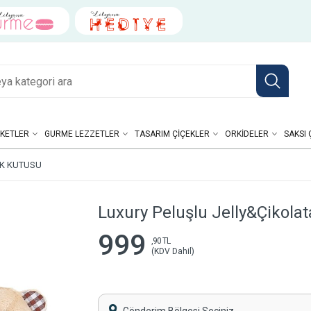
KETLER
GURME LEZZETLER
TASARIM ÇIÇEKLER
ORKIDELER
SAKSI 
ŞK KUTUSU
Luxury Peluşlu Jelly&Çikola
999
,90 TL
(KDV Dahil)