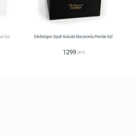
be Gül
Dikdörtgen Siyah Kutuda Macaronlu Pembe Gül
1299
,90 TL