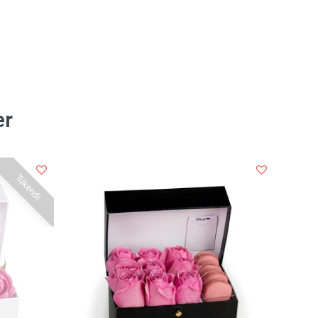
er
Tükendi