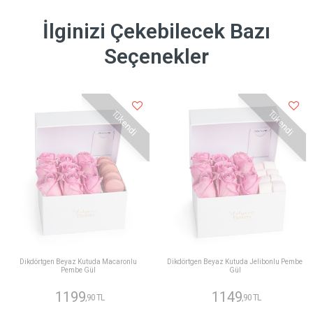
İlginizi Çekebilecek Bazı
Seçenekler
Tükendi
Tükendi
Dikdörtgen Beyaz Kutuda Macaronlu
Dikdörtgen Beyaz Kutuda Jelibonlu Pembe
Pembe Gül
Gül
1199
1149
,90 TL
,90 TL