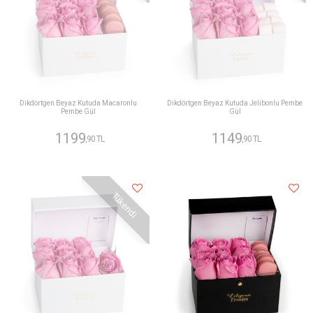
Dikdörtgen Beyaz Kutuda Macaronlu
Dikdörtgen Beyaz Kutuda Jelibonlu Pembe
Pembe Gül
Gül
1199
1149
,90 TL
,90 TL
Tükendi