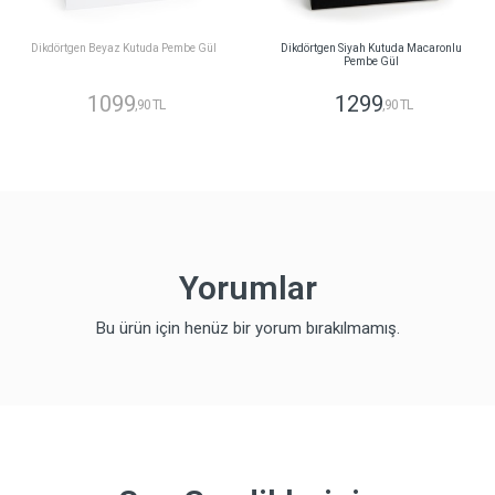
Dikdörtgen Beyaz Kutuda Pembe Gül
Dikdörtgen Siyah Kutuda Macaronlu
Pembe Gül
1099
1299
,90 TL
,90 TL
Yorumlar
Bu ürün için henüz bir yorum bırakılmamış.