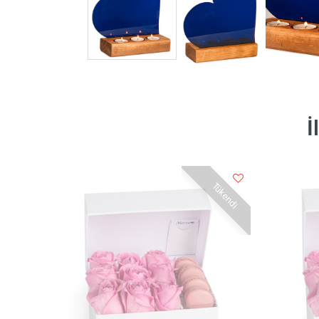
İ
Tükendi