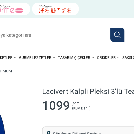
KETLER
GURME LEZZETLER
TASARIM ÇIÇEKLER
ORKIDELER
SAKSI 
HT MUM
Lacivert Kalpli Pleksi 3'lü 
1099
,90 TL
(KDV Dahil)