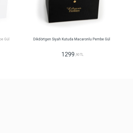
be Gül
Dikdörtgen Siyah Kutuda Macaronlu Pembe Gül
1299
,90 TL