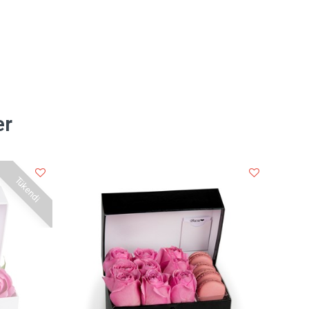
er
Tükendi