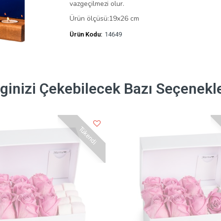
vazgeçilmezi olur.
Ürün ölçüsü:19x26 cm
Ürün Kodu:
14649
lginizi Çekebilecek Bazı Seçenekl
Tükendi