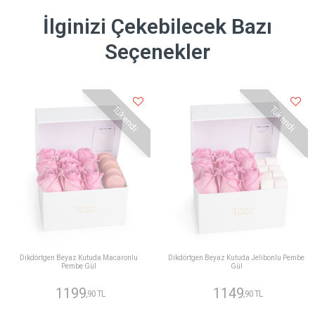
İlginizi Çekebilecek Bazı
Seçenekler
Tükendi
Tükendi
Dikdörtgen Beyaz Kutuda Macaronlu
Dikdörtgen Beyaz Kutuda Jelibonlu Pembe
Pembe Gül
Gül
1199
1149
,90 TL
,90 TL