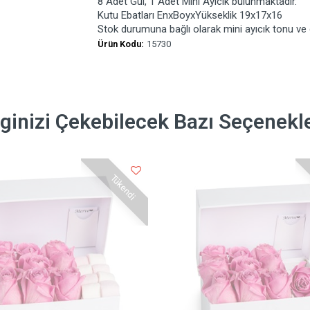
8 Adet Gül, 1 Adet Mini Ayıcık bulunmaktadır.
Kutu Ebatları EnxBoyxYükseklik 19x17x16
Stok durumuna bağlı olarak mini ayıcık tonu ve de
Ürün Kodu:
15730
lginizi Çekebilecek Bazı Seçenekl
Tükendi