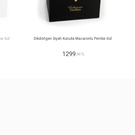
be Gül
Dikdörtgen Siyah Kutuda Macaronlu Pembe Gül
1299
,90 TL