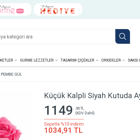
KETLER
GURME LEZZETLER
TASARIM ÇIÇEKLER
ORKIDELER
SAKSI 
I PEMBE GÜL
Küçük Kalpli Siyah Kutuda A
1149
,90 TL
(KDV Dahil)
Sepette %10 indirim
1034,91 TL