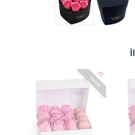
İ
Tükendi