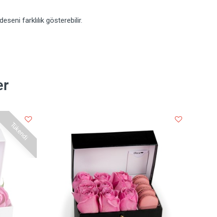
seni farklılık gösterebilir.
er
Tükendi